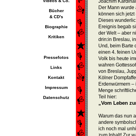
Videos & Co.
Joachim Kardinal
Der Mann wurde 
Bücher
können sich jetzt
& CD's
Dieses wunderlich
Ereignis begab s
Biographie
der Welt – aber n
Kritiken
drin:in Breslau, 
Und, beim Barte d
einen 4. feinen U
Pressefotos
Volk bis heute im
wahren Gottessoh
Links
von Breslau, Jup
Kontakt
Kölner Dompfaff
Erden­würmern – 
Impressum
Menge schriftlic
Teil hier:
Datenschutz
„Vom Leben zum
Warum das nun au
andere symbol­sc
ich noch mal unhi
zum Inhalt! Zur 