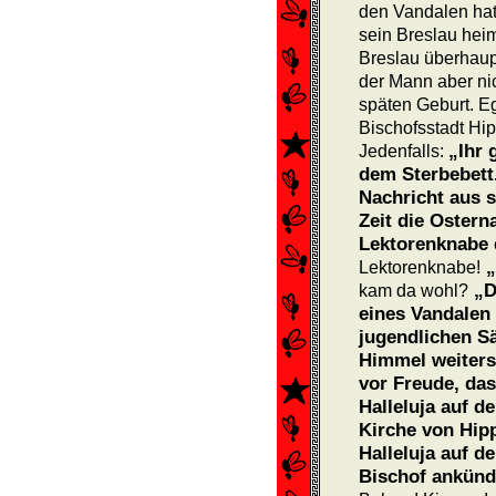
den Vandalen hat
sein Breslau hei
Breslau überhaup
der Mann aber nic
späten Geburt. Ega
Bischofsstadt Hip
„Ihr 
Jedenfalls:
dem Sterbebett.
Nachricht aus s
Zeit die Ostern
Lektorenknabe d
„
Lektorenknabe!
„Da
kam da wohl?
eines Vandalen
jugendlichen Sä
Himmel weiters
vor Freude, da
Halleluja auf 
Kirche von Hip
Halleluja auf 
Bischof ankünd