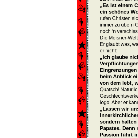
„Es ist einem 
ein schönes W
rufen Christen si
immer zu übern G
noch ‘n verschi
Die Meisner-Welt 
Er glaubt was, wa
er nicht:
„Ich glaube nic
Verpflich­tunge
Eingrenzungen l
beim Anblick ei
von dem lebt, w
Quatsch! Natürlic
Geschlechtsverke
logo. Aber er ka
„Lassen wir uns
innerkirch­lich
sondern halten
Papstes. Denn n
Passion führt in