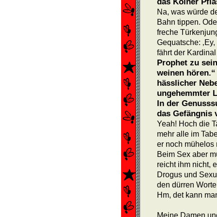
das Kölner Pfla
Na, was würde de
Bahn tippen. Ode
freche Türkenjung
Gequatsche: ‚Ey,
fährt der Kardinal 
Prophet zu sein
weinen hören.“
hässlicher Nebe
ungehemmter L
In der Genusssu
das Gefängnis 
Yeah! Hoch die Ta
mehr alle im Tabe
er noch mühelos r
Beim Sex aber mu
reicht ihm nicht,
Drogus und Sexus
den dürren Wort
Hm, det kann ma
Meine Damen und