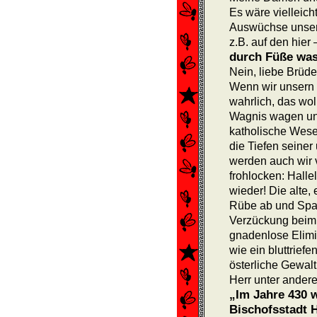
Es wäre vielleich
Auswüchse unsere
z.B. auf den hier
durch Füße wa
Nein, liebe Brüd
Wenn wir unsern 
wahrlich, das woll
Wagnis wagen und
katholische Wesen
die Tiefen seine
werden auch wir 
frohlocken: Halle
wieder! Die alte,
Rübe ab und Spaß
Verzückung beim 
gnadenlose Elimi
wie ein bluttrie
österliche Gewalt
Herr unter ander
„Im Jahre 430 w
Bischofsstadt 