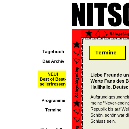
Tagebuch
Termine
Das Archiv
NEU!
Liebe Freunde u
Best of Best-
Werte Fans des B
sellerfressen
Hallihallo, Deuts
Aufgrund gesundheit
Programme
meine “Never-endin
Republik bis auf Wei
Termine
Schön, schön war di
Schluss sein.