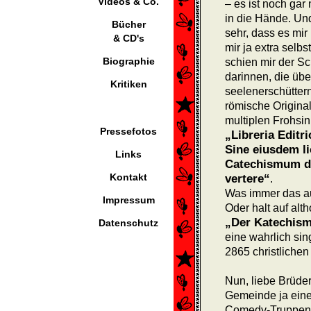
Videos & Co.
– es ist noch gar 
in die Hände. Un
Bücher
sehr, dass es mir 
& CD's
mir ja extra selbs
Biographie
schien mir der Sc
darinnen, die übe
Kritiken
seelen­erschütter
römische Original
multiplen Frohsin
Pressefotos
„Libreria Editri
Sine eius­dem l
Links
Catechismum de
Kontakt
vertere“
.
Was immer das au
Impressum
Oder halt auf alth
„Der Katechis
Datenschutz
eine wahrlich si
2865 christlich
Nun, liebe Brüder
Gemeinde ja eine 
Comedy-Truppen d