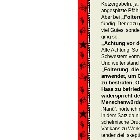
Ketzergabeln, ja
angespitzte Pfäh
„Folte
Aber bei
fündig. Der dazu 
viel Gutes, sond
ging so:
„Achtung vor d
Alle Achtung! So 
Schwestern vorm 
Und weiter stand
„Folterung, die
anwendet, um G
zu bestrafen, 
Hass zu befried
widerspricht d
Menschenwürde
‚Nanü’, hörte ich
in dem Satz da ni
schelmische Druc
Vatikans zu Werk
tendenziell skept