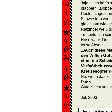
Jajaja, ich hör’s
plappern: „Doppe
Hastenichgesehn.“
Schwestern vonner
gleichsam wie der
Ratzinger weiß g
Tuntentum in sein
Hose wäre. Desha
letzte Absatz:
„Auch diese Me
den Willen Gott
sind, die Schwi
Verfaßtheit er
Kreuzesopfer d
Na, wenn das kein
Daisy.
Gute Nacht und vi
Jul. 2003
Best of Bestsellerf