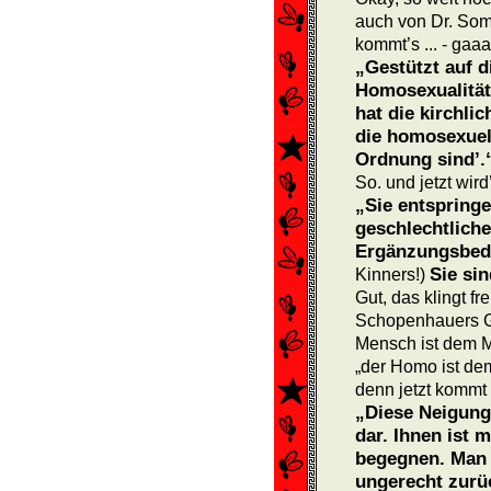
auch von Dr. Som
kommt’s ... - gaa
„Gestützt auf di
Homosexualität
hat die kirchlic
die homosexuell
Ordnung sind’.
So. und jetzt wird
„Sie entspringe
geschlechtliche
Ergänzungsbedü
Sie sin
Kinners!)
Gut, das klingt fr
Schopenhauers G
Mensch ist dem M
„der Homo ist de
denn jetzt kommt
„Diese Neigung 
dar. Ihnen ist 
begegnen. Man h
ungerecht zurü