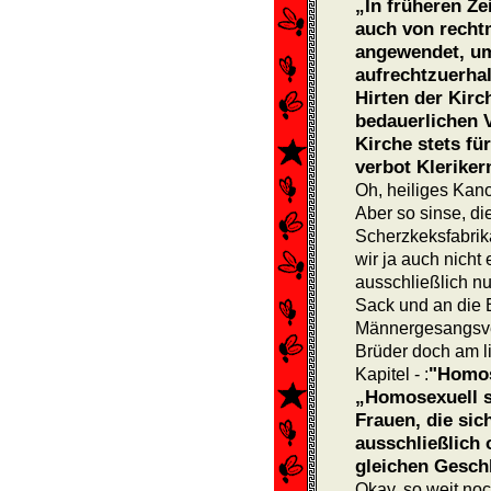
„In früheren 
auch von recht
angewendet, u
aufrechtzuerhal
Hirten der Kirc
bedauer­lichen
Kirche stets fü
verbot Kleriker
Oh, heiliges Kano
Aber so sinse, d
Scherzkeksfabrika
wir ja auch nicht 
ausschließlich nu
Sack und an die E
Männer­gesangsv
Brüder doch am li
"Homos
Kapitel - :
„Homosexuell 
Frauen, die sic
ausschließlich
gleichen Gesch
Okay, so weit no