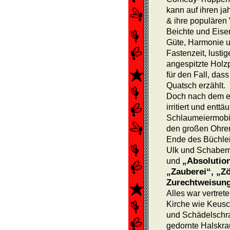
kann auf ihren j
& ihre populären
Beichte und Eiser
Güte, Harmonie u
Fastenzeit, lusti
angespitzte Holz
für den Fall, dass
Quatsch erzählt.
Doch nach dem er
irritiert und ent
Schlaumeiermobil
den großen Ohre
Ende des Büchlei
Ulk und Schaber
„Absolution
und
„Zauberei“, „Zö
Zurechtweisung
Alles war vertrete
Kirche wie Keusc
und Schädelschra
gedornte Halskr