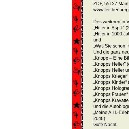
ZDF, 55127 Mainz
www.leichenberg.
Des weiteren in V
„Hitler in Aspik“ 
„Hitler in 1000 J
und
„Was Sie schon im
Und die ganz ne
„Knopp – Eine Bil
„Knopps Helfer” (
„Knopps Helfer un
„Knopps Krieger“ 
„Knopps Kinder“ 
„Knopps Hologram
„Knopps Frauen“ 
„Knopps Kravatten“
und die Autobiog
„Meine A.H.-Erleb
2048)
Gute Nacht.