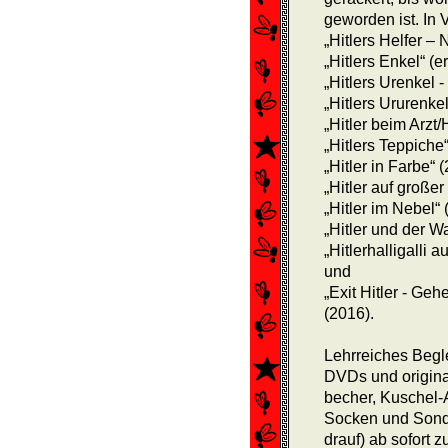
geworden ist. In V
„Hitlers Helfer –
„Hitlers Enkel“ (e
„Hitlers Urenkel 
„Hitlers Ururenk
„Hitler beim Arzt
„Hitlers Teppiche
„Hitler in Farbe“
„Hitler auf großer
„Hitler im Nebel“
„Hitler und der W
„Hitlerhalligalli
und
„Exit Hitler - Ge
(2016).
Lehrreiches Begl
DVDs und original
becher, Kuschel-A
Socken und Sonde
drauf) ab sofort z