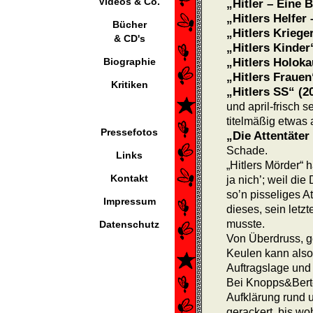
Videos & Co.
„Hitler – Eine 
„Hitlers Helfer 
Bücher
„Hitlers Krieger
& CD's
„Hitlers Kinder
Biographie
„Hitlers Holoka
„Hitlers Frauen
Kritiken
„Hitlers SS“ (2
und april-frisch s
titelmäßig etwas
Pressefotos
„Die Attentäter 
Schade.
Links
„Hitlers Mörder“ 
Kontakt
ja nich’; weil di
so’n pisseliges A
Impressum
dieses, sein letz
musste.
Datenschutz
Von Überdruss, 
Keulen kann also
Auftragslage und
Bei Knopps&Berte
Aufklärung rund u
gerackert, bis w