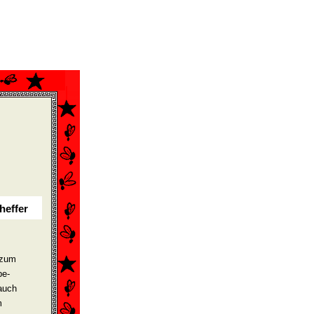
heffer
 zum
be­
auch
m