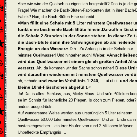
Aber wie wird der Quatsch nu eigentlich hergestellt? Das is ja die 
Frage! Wie machen die Bach-Blüten-Fabrikanten dat in ihrer Bach-B
Fabrik? Nun, die Bach-Blüten-Else schreibt:
»Man füllt eine Schale mit 5 Liter reinstem Quellwasser 
tunkt eine bestimmte Bach-Blüte hinein.Daraufhin lässt
die Schale 2 Stunden in der Sonne stehen. In dieser Zeit 
die Bach-Blüte dann ihre Schwingungen ab als heilende
Energie an das Wasser.«
D.h.: Zu Anfang is in der Schale nur
»Anschließen
reinstes Quellwasser! Und hinterher auch! Weiter:
wird das Quellwasser mit einem gleich großen Anteil Alk
versetzt.
Diese Urti
Ah, da kommen wir der Sache schon näher!
wird daraufhin wiederum mit reinstem Quellwasser verdü
und zwar im Verhältnis 1:240,
und dan
oh, schade
… ui ui ui!
kleine 10ml-Fläschchen abgefüllt.«
Ja! Dat is alles! Schluss, aus, Micky Maus. Und so’n Pülleken kri
se im Schnitt für lächerliche 20 Piepen. Is doch zum Piepen, oder
anders ausgedrückt:
Auf wundersame Weise werden aus ursprünglich 5 Liter reinstem
Quellwasser 60.000 Liter reinstes Quellwasser. Und am Ende dann
hastenichgesehen – ein irrer Haufen von rund 2 Millionen Möpsen.
Unbefleckte Empfängnis …