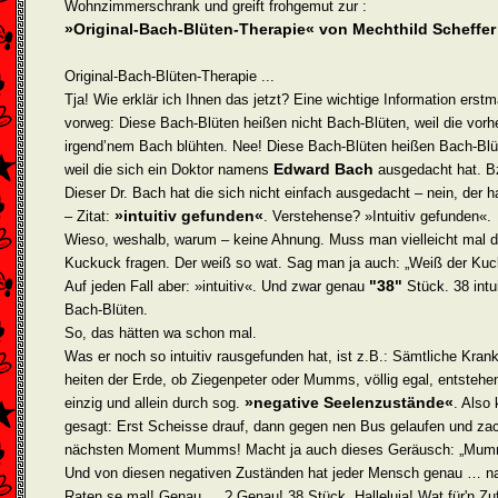
Wohnzimmerschrank und greift frohgemut zur :
»Original-Bach-Blüten-Therapie« von Mechthild Scheffer
Original-Bach-Blüten-Therapie ...
Tja! Wie erklär ich Ihnen das jetzt? Eine wichtige Information erstm
vorweg: Diese Bach-Blüten heißen nicht Bach-Blüten, weil die vorh
irgend’nem Bach blühten. Nee! Diese Bach-Blüten heißen Bach-Blü
Edward Bach
weil die sich ein Doktor namens
ausgedacht hat. B
Dieser Dr. Bach hat die sich nicht einfach ausgedacht – nein, der h
»intuitiv gefunden«
– Zitat:
. Verstehense? »Intuitiv gefunden«.
Wieso, weshalb, warum – keine Ahnung. Muss man vielleicht mal 
Kuckuck fragen. Der weiß so wat. Sag man ja auch: „Weiß der Kuc
"38"
Auf jeden Fall aber: »intuitiv«. Und zwar genau
Stück. 38 intu
Bach-Blüten.
So, das hätten wa schon mal.
Was er noch so intuitiv rausgefunden hat, ist z.B.: Sämtliche Krank
heiten der Erde, ob Ziegenpeter oder Mumms, völlig egal, entstehe
»negative Seelenzustände«
einzig und allein durch sog.
. Also 
gesagt: Erst Scheisse drauf, dann gegen nen Bus gelaufen und za
nächsten Moment Mumms! Macht ja auch dieses Geräusch: „Mum
Und von diesen negativen Zuständen hat jeder Mensch genau … n
Raten se mal! Genau … ? Genau! 38 Stück. Halleluja! Wat für'n Zuf