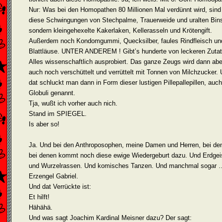
Nur: Was bei den Homopathen 80 Millionen Mal verdünnt wird, sind 
diese Schwingungen von Stechpalme, Trauerweide und uralten Bin
sondern kleingehexelte Kakerlaken, Kellerasseln und Krötengift.
Außerdem noch Kondomgummi, Quecksilber, faules Rindfleisch un
Blattläuse. UNTER ANDEREM ! Gibt’s hunderte von leckeren Zutat
Alles wissenschaftlich ausprobiert. Das ganze Zeugs wird dann abe
auch noch verschüttelt und verrüttelt mit Tonnen von Milchzucker.
dat schluckt man dann in Form dieser lustigen Pillepallepillen, auch
Globuli genannt.
Tja, wußt ich vorher auch nich.
Stand im SPIEGEL.
Is aber so!
Ja. Und bei den Anthroposophen, meine Damen und Herren, bei d
bei denen kommt noch diese ewige Wiedergeburt dazu. Und Erdgei
und Wurzelrassen. Und komisches Tanzen. Und manchmal sogar 
Erzengel Gabriel.
Und dat Verrückte ist:
Et hilft!
Hähähä.
Und was sagt Joachim Kardinal Meisner dazu? Der sagt: