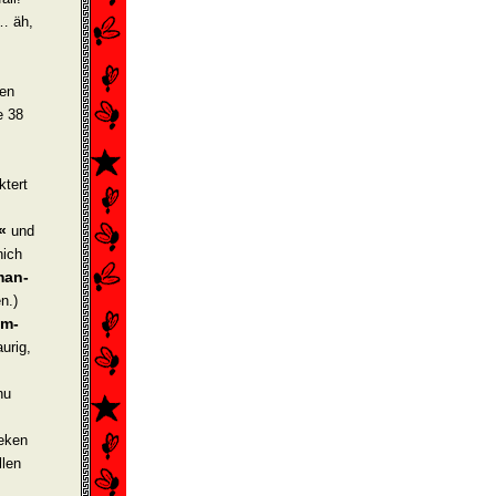
… äh,
ten
e 38
ktert
«
und
nich
man­
n.)
om­
urig,
nu
leken
llen