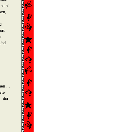
nicht
sen,
d
en.
r
 Und
enen …
ster
… der