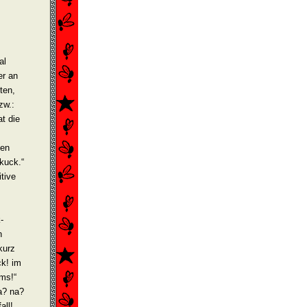
al
er an
ten,
zw.:
at die
den
kuck.“
itive
­
n
kurz
ck! im
ms!“
a? na?
all!