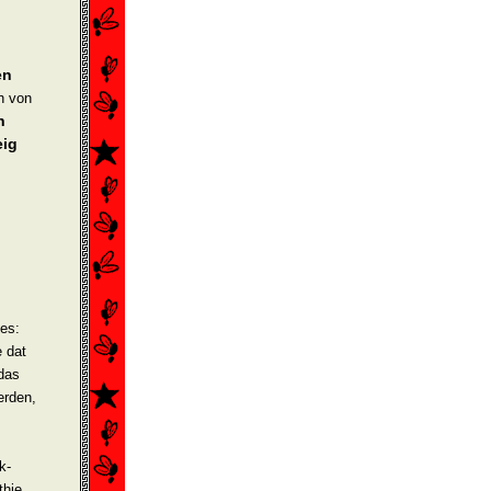
en
h von
h
eig
des:
 dat
das
erden,
k-
thie.