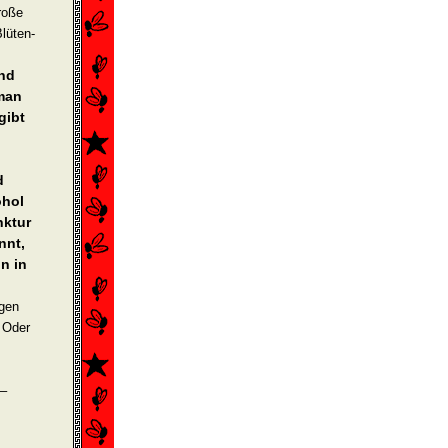
große
lüten-
und
 man
gibt
d
ohol
nktur
nnt,
n in
egen
? Oder
 –