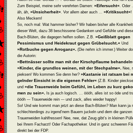
»Eifersucht«
Zum Beispiel, meine sehr verehrten Damen:
. Oder 
»Unsicherheit«
»Kritiksucht«
äh, äh,
. Vor allem aber auch …
!
Also Meckern!
So, noch mal: Wat hammer bisher? Wir haben bisher alle Krankhei
dieser Welt, dazu 38 beschissene Gedanken und Gefühle und dies
»Geißblatt gegen
Bach-Blüten, die dagegen helfen sollen. Z.B.
Pessimismus und Heidekraut gegen Grübelsucht.«
Und
»Rotbuche gegen Arroganz«.
(Die nehm ich immer.) Weiter do
die Autorin:
»Bettnässer sollte man mit der Kirschpflaume behandeln
»Kinder, die grundlos weinen, mit der Stechpalme«.
Nee, 
»Kastanie ist ratsam bei 
pieksen! Wo kommen Sie denn her?
gelnder Einsicht in die eigenen Fehler«
(Z.B. Kinder pieckse
»die Trauerweide beim Gefühl, im Leben zu kurz gek
und
men zu sein«.
Is ja auch logisch. … öööh, alles ist so öde und tra
öööh --- Trauerweide rein --- und zack, alles wieder happy!
So! Und wie kommt man jetzt an diese Bach-Blüten? Man kann ja 
schlechterdings zu irgend’nem Bauern juckeln und dem die ganzen
Trauerweiden kahlfressen! Nee, nee, dat Zeug gibt’s in kleinen Pül
bei Ihrem Facharzt! Oder Fachapotheker. Und in ganz schweren Fä
direkt bei der FDP.