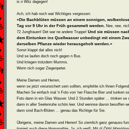
is n Witz dagegen!
Ach, ich hab noch wat Wichtiges vergessen:
»Die Bachblüten müssen an einem sonnigen, wolkenlos
Tag vor 9 Uhr in der Früh gesammelt werden.
Nee, nee, nic
Und sie müssen nac
72 Jungfrauen! Det war ne andere Truppe!
dem Eintunken ins Quellwasser unbedingt mit einem Zw
derselben Pflanze wieder herausgeholt werden.«
Sonst klappt dat alles nich!
Und se laufen doch noch gegen n Bus.
Und kriegen trotzdem Mumms.
Wenn nich sogar Ziegenpeter.
Meine Damen und Herren,
wenn se jetzt verunsichert sein sollten, empfehle ich Ihnen Folgen
Machen Se einfach mal 'n Foto von 'ner Flasche Bier und tunken se
Foto dann in ein Glas Wasser. Und 2 Stunden später … trinken se 
dann in aller Seelenruhe schön leer. Und wennse davon besoffen w
dann sind Bach-Blüten … genau das Richtige für Sie.
Übrigens, meine Damen und Herren! So ziemlich ganz genauso fun
tioniert auch diese Homopathie. Ja, ich weiß: Mit ö! Ööh! Hömööpa