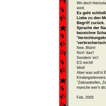
Wo doch hierzul
wird.
Es geht schließ
Liebe zu den M
Begriff zurück.
Sprache der Na
bezeichne Schar
'Vernichtungskr
'verbrecherisch'
Nee, Blüm!
Nich 'das'!
Sondern 'es'!
ES reicht!
Idiot!
Aber was soll's! E
Kindergartenvers
"Zebrastreifen, Ze
manche wer'n dich
Feb. 2005