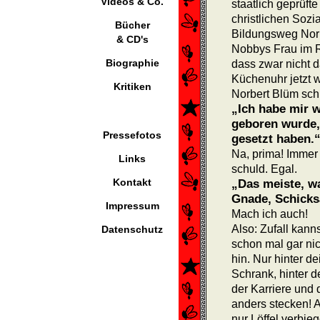
Videos & Co.
staatlich geprüft
christlichen Sozi
Bücher
Bildungsweg Norb
& CD's
Nobbys Frau im R
Biographie
dass zwar nicht d
Küchenuhr jetzt wi
Kritiken
Norbert Blüm schr
„Ich habe mir w
geboren wurde, 
Pressefotos
gesetzt haben.
Na, prima! Immer 
Links
schuld. Egal.
Kontakt
„Das meiste, w
Gnade, Schicksa
Impressum
Mach ich auch!
Also: Zufall kan
Datenschutz
schon mal gar nic
hin. Nur hinter d
Schrank, hinter d
der Karriere und
anders stecken! A
nur Löffel verbi