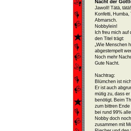
Nacht der Gottl
Jawoll! Tätä, tätä!
Konfetti, Humba,
Abmarsch.
Nobbylein!
Ich freu mich auf 
den Titel trägt:
„Wie Menschen h
abgestempelt we
Noch mehr Nachd
Gute Nacht.
Nachtrag:
Blümchen ist nicht
Er ist auch abgrun
mütig zu, dass er
benötigt. Beim Th
zum bittren Ende 
bei rund 99% alle
Nobby doch noch p
zusammen mit Mö
Riecher und den 