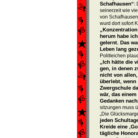
Schafhausen“
:
seinerzeit wie v
von Schafhausen 
wurd dort sofort 
„Konzentration
herum habe ich
gelernt. Das wa
Leben lang gez
Politleichen plau
„Ich hätte die 
gen, in de­nen 
nicht von allen
überlebt, wenn 
Zwerg­schule d
wär, das einem 
Gedan­ken nach
sitzungen muss ü
„Die Glücks­marge
jeden Schultage
Kreide eine ‚Go
tägliche Honor