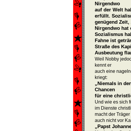
Nirgendwo
auf der Welt h
erfüllt. Sozial
genügend Zeit,
Nirgendwo hat 
Sozialis­mus ha
Fahne ist geträ
Straße des Kapi
Ausbeutung flan
Weil Nobby jedoc
kennt er
auch eine nageln
kriegt:
„Niemals in den
Chancen
für eine christl
Und wie es sich f
im Dienste christ
macht der Träger
auch nicht vor Ka
„Papst Johannes