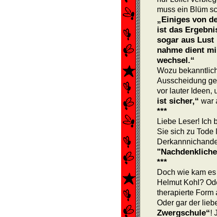
muss ein Blüm sch
„Einiges von d
ist das Ergebn
sogar aus Lust
nahme dient mir
wechsel.“
Wozu bekanntlic
Ausscheidung gehö
vor lauter Ideen, 
ist sicher,“
war a
***
Liebe Leser! Ich 
Sie sich zu Tode 
Derkannnichander
"Nachdenkliche
***
Doch wie kam es d
Helmut Kohl? Oder
therapierte Form 
Oder gar der lieb
Zwergschule“
! 