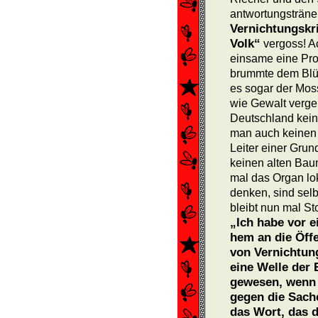
antwortungsträne
Vernichtungskr
Volk“
vergoss! A
einsame eine Proz
brummte dem Blüm
es sogar der Mos
wie Gewalt verg
Deutschland kein 
man auch keinen 
Leiter einer Gru
keinen alten Bau
mal das Organ loka
denken, sind selb
bleibt nun mal St
„Ich habe vor ei
hem an die Öffe
von Vernichtun
eine Welle der 
gewe­sen, wenn 
gegen die Sach
das Wort, das d