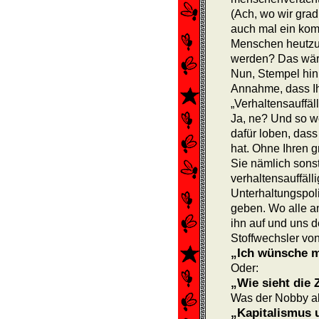
(Ach, wo wir gra
auch mal ein kom
Menschen heutzu
werden? Das wäre
Nun, Stempel hin,
Annahme, dass Ih
„Verhaltensauffäll
Ja, ne? Und so wo
dafür loben, dass
hat. Ohne Ihren 
Sie nämlich sonst
verhaltensauffäl
Unterhaltungspoli
geben. Wo alle a
ihn auf und uns 
Stoffwechsler vo
„Ich wünsche m
Oder:
„Wie sieht die 
Was der Nobby abe
„Kapitalismus 