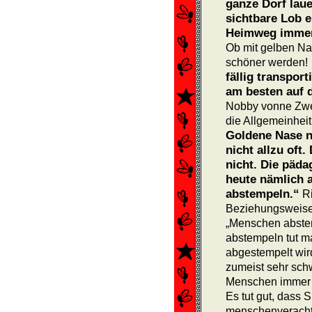
ganze Dorf laue
sichtbare Lob e
Heimweg immer 
Ob mit gelben Na
schöner werden!
fällig transpor
am besten auf 
Nobby vonne Zwer
die All­gemeinheit
Goldene Nase n
nicht allzu oft
nicht. Die päd
heute nämlich a
abstempeln.“
Ri
Beziehungsweise 
„Menschen abstemp
abstempeln tut m
abgestempelt wir
zumeist sehr sch
Menschen immer w
Es tut gut, dass 
menschenveracht