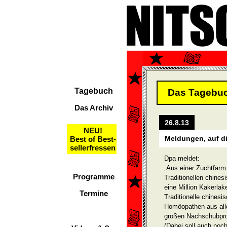
Tagebuch
Das Tagebu
Das Archiv
26.8.13
NEU!
Meldungen, auf di
Best of Best-
sellerfressen
Dpa meldet:
„Aus einer Zuchtfarm 
Programme
Traditionellen chine
eine Million Kakerla
Termine
Traditionelle chinesi
Homöopathen aus all
großen Nachschubpr
(Dabei soll auch noc