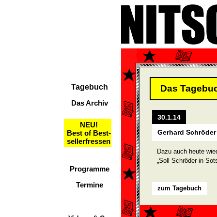
Tagebuch
Das Tagebu
Das Archiv
30.1.14
NEU!
Gerhard Schröder 
Best of Best-
sellerfressen
Dazu auch heute wied
„Soll Schröder in Sot
Programme
Termine
zum Tagebuch