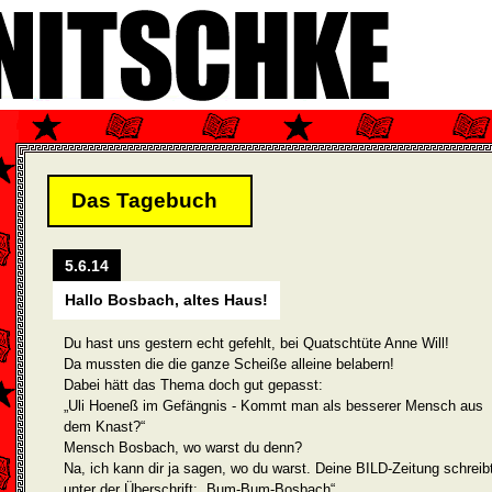
Das Tagebuch
5.6.14
Hallo Bosbach, altes Haus!
Du hast uns gestern echt gefehlt, bei Quatschtüte Anne Will!
Da mussten die die ganze Scheiße alleine belabern!
Dabei hätt das Thema doch gut gepasst:
„Uli Hoeneß im Gefängnis - Kommt man als besserer Mensch aus
dem Knast?“
Mensch Bosbach, wo warst du denn?
Na, ich kann dir ja sagen, wo du warst. Deine BILD-Zeitung schreib
unter der Überschrift: „Bum-Bum-Bosbach“