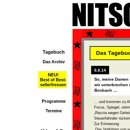
Tagebuch
Das Tagebu
Das Archiv
6.6.14
NEU!
So, meine Damen 
Best of Best-
sellerfressen
wir unterbrechen 
Bosbach …
Programme
… und kommen zu Al
Focus, Spiegel, stern 
Termine
„Razzia wegen Gehe
Steuerfahnder rücken
Zur Erinnerung:
„Das Vorführen von s