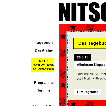
Tagebuch
Das Tagebu
Das Archiv
26.3.15
NEU!
Allerletzte Klapp
Best of Best-
sellerfressen
Oder wie die BILD for
„Karl Moik (+76) schu
Programme
Termine
zum Tagebuch