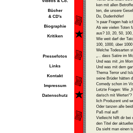
Videos & Co.
ken mit allen Betroff
Bücher
ten, die unsere Gese
& CD's
Du, Dudenhöfer!
'n paar Fragen hab i
Biographie
Ab wie vielen Toten f
aus? 10, 20, 50, 100
Kritiken
Wie weit darf der Tat
100, 1000, über 1000
Welche Todesarten st
„... dass Satire im 
Pressefotos
Und was mit „im Mome
Links
Und was mit dem ga
Thema Terror und Is
Kontakt
seine Brüder hätten d
Comedy schon im Vis
Impressum
Letzte Fragen: Wie „f
Datenschutz
darisch mit Werten“?
lich Produzent und w
Oder tanzen alle bei
Paß mal auf!
Vielleicht hilft dir b
den Titel der aktuell
Da sieht man einen 