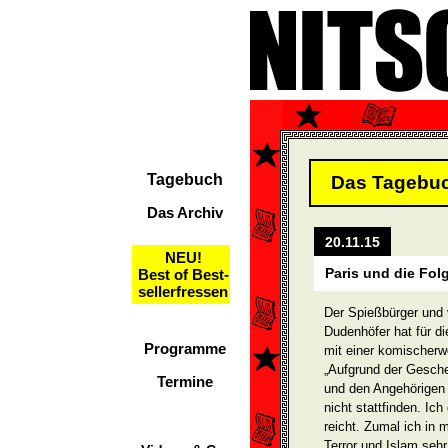
Tagebuch
Das Tagebu
Das Archiv
20.11.15
NEU!
Paris und die Fol
Best of Best-
sellerfressen
Der Spießbürger und 
Dudenhöfer hat für di
Programme
mit einer komischerw
„Aufgrund der Gesche
Termine
und den Angehörigen 
nicht stattfinden. Ic
reicht. Zumal ich i
Terror und Islam sehr