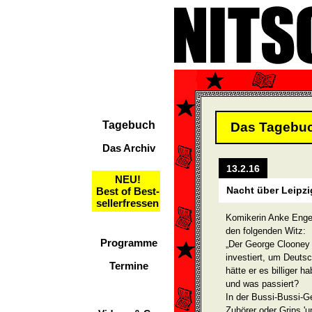
Tagebuch
Das Tagebu
Das Archiv
13.2.16
NEU!
Nacht über Leipzi
Best of Best-
sellerfressen
Komikerin Anke Engelk
den folgenden Witz:
Programme
„Der George Clooney 
investiert, um Deuts
Termine
hätte er es billiger 
und was passiert?
In der Bussi-Bussi-Ge
Zuhörer oder Grips 'un