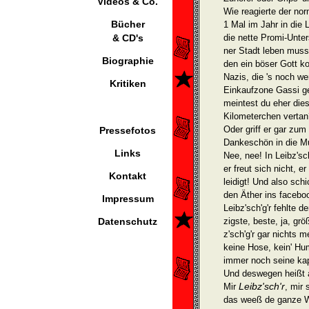
Videos & Co.
Wie reagierte der no
Bücher
1 Mal im Jahr in die
& CD's
die nette Promi-Unter
ner Stadt leben muss
Biographie
den ein böser Gott k
Nazis, die 's noch we
Kritiken
Einkaufzone Gassi ge
meintest du eher di
Kilometerchen vertan?
Oder griff er gar zum
Pressefotos
Dankeschön in die M
Links
Nee, nee! In Leibz'sch
er freut sich nicht, e
Kontakt
leidigt! Und also sch
den Äther ins facebo
Impressum
Leibz'sch'g'r fehlte d
Datenschutz
zigste, beste, ja, gr
z'sch'g'r gar nichts 
keine Hose, kein' Hu
immer noch seine kap
Und deswegen heißt a
Leibz'sch'r
Mir
, mir 
das weeß de ganze W