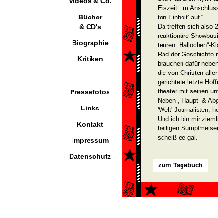
Videos & Co.
Eiszeit. Im Anschluss
Bücher
ten Einheit' auf.“
& CD's
Da treffen sich also 
reaktionäre Showbusi
Biographie
teuren „Hallöchen“-K
Rad der Geschichte 
Kritiken
brauchen dafür neben
die von Christen alle
gerichtete letzte Hof
theater mit seinen un
Pressefotos
Neben-, Haupt- & Abgr
Links
'Welt'-Journalisten, 
Und ich bin mir ziem
Kontakt
heiligen Sumpfmeisen 
scheiß-ee-gal.
Impressum
Datenschutz
zum Tagebuch