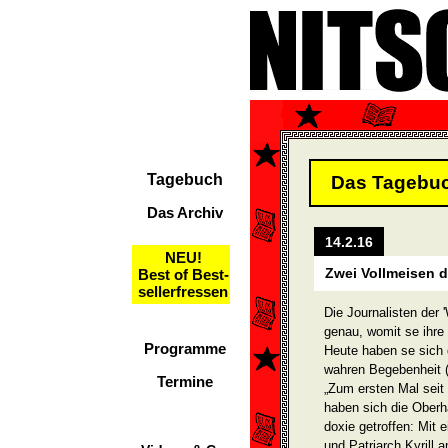
Tagebuch
Das Tagebu
Das Archiv
14.2.16
NEU!
Zwei Vollmeisen d
Best of Best-
sellerfressen
Die Journalisten der
genau, womit se ihre
Programme
Heute haben se sich 
wahren Begeben­heit (
Termine
„Zum ersten Mal seit
haben sich die Oberh
doxie getroffen: Mit
und Patriarch Kyrill