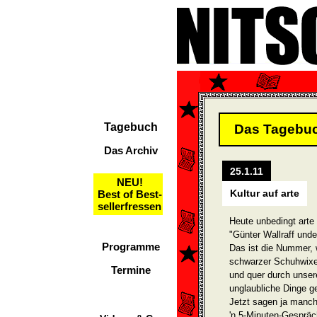
Tagebuch
Das Tagebu
Das Archiv
25.1.11
NEU!
Kultur auf arte
Best of Best-
sellerfressen
Heute unbedingt arte
"Günter Wallraff unde
Programme
Das ist die Nummer, 
schwarzer Schuhwixe
Termine
und quer durch unsere
unglaubliche Dinge ge
Jetzt sagen ja manch
'n 5-Minuten-Gespräch