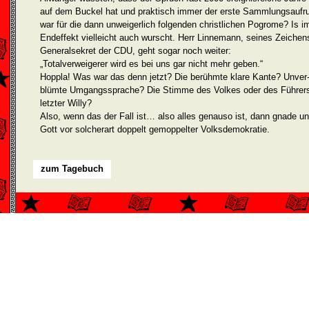
auf dem Buckel hat und praktisch immer der erste Sammlungsaufru
war für die dann unwei­gerlich folgenden christlichen Pogrome? Is i
Endeffekt viel­leicht auch wurscht. Herr Linnemann, seines Zeichen
Generalsekret der CDU, geht sogar noch weiter:
„Totalverweigerer wird es bei uns gar nicht mehr geben.“
Hoppla! Was war das denn jetzt? Die berühmte klare Kante? Unver
blümte Umgangssprache? Die Stimme des Volkes oder des Führer
letzter Willy?
Also, wenn das der Fall ist… also alles genauso ist, dann gnade u
Gott vor solcherart doppelt gemoppelter Volksdemokratie.
zum Tagebuch