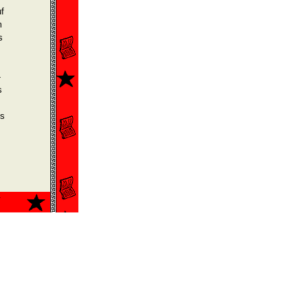
f
m
s
­
s
ns