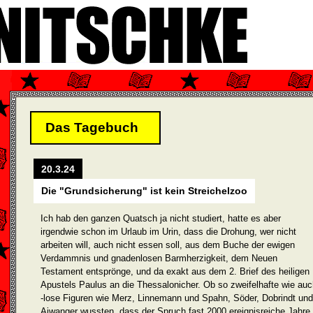
Das Tagebuch
20.3.24
Die "Grundsicherung" ist kein Streichelzoo
Ich hab den ganzen Quatsch ja nicht studiert, hatte es aber
irgendwie schon im Urlaub im Urin, dass die Drohung, wer nicht
arbeiten will, auch nicht essen soll, aus dem Buche der ewigen
Verdammnis und gnadenlosen Barmherzigkeit, dem Neuen
Testament entsprönge, und da exakt aus dem 2. Brief des heiligen
Apustels Paulus an die Thessalo­nicher. Ob so zweifelhafte wie au
-lose Figuren wie Merz, Linnemann und Spahn, Söder, Dobrindt und
Aiwanger wussten, dass der Spruch fast 2000 ereignisreiche Jahre