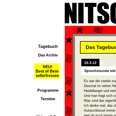
Tagebuch
Das Tagebu
Das Archiv
16.3.12
NEU!
Sprechstunde mit 
Best of Best-
sellerfressen
Es war der zweite sog
Diesmal im netten H
Programme
Heidelberger und nett
Und man fragt sich na
Termine
Was sind das eigentl
Ich denke mal, das si
Autoschlüssel immer 
weil da auch immer al