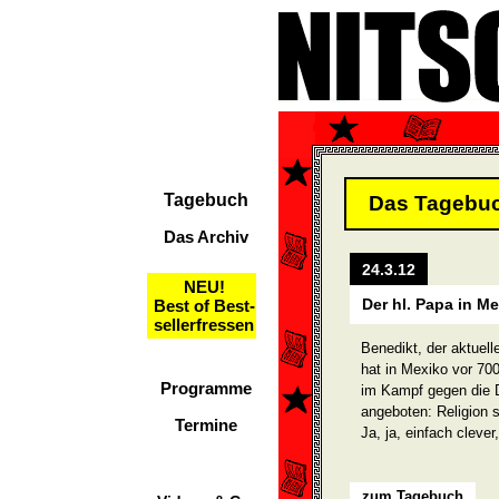
Tagebuch
Das Tagebu
Das Archiv
24.3.12
NEU!
Der hl. Papa in M
Best of Best-
sellerfressen
Benedikt, der aktuell
hat in Mexiko vor 70
Programme
im Kampf gegen die 
angeboten: Religion 
Termine
Ja, ja, einfach clever
zum Tagebuch