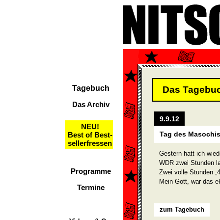
Tagebuch
Das Tagebu
Das Archiv
9.9.12
NEU!
Tag des Masochi
Best of Best-
sellerfressen
Gestern hatt ich wie
WDR zwei Stunden la
Programme
Zwei volle Stunden „
Mein Gott, war das ek
Termine
zum Tagebuch