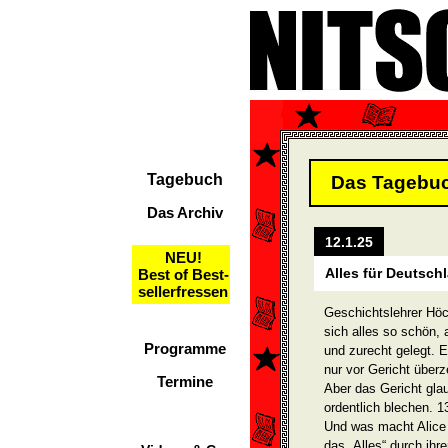
Tagebuch
Das Tagebu
Das Archiv
12.1.25
NEU!
Alles für Deutsch
Best of Best-
sellerfressen
Geschichtslehrer Höc
sich alles so schön, 
Programme
und zurecht gelegt. 
nur vor Gericht über
Termine
Aber das Gericht glau
ordentlich blechen. 
Und was macht Alice
das „Alles“ durch ihr