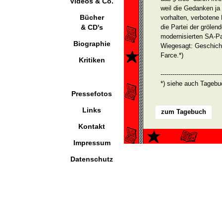
Videos & Co.
weil die Gedanken ja 
Bücher
vor­halten, verboten
& CD's
die Partei der grölend
modernisierten SA-Pa
Biographie
Wiegesagt: Geschichte
Farce.*)
Kritiken
-------------------------------
*) siehe auch Tagebu
Pressefotos
Links
zum Tagebuch
Kontakt
Impressum
Datenschutz