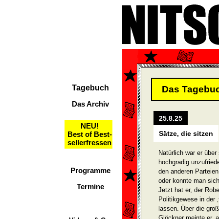
Tagebuch
Das Tagebu
Das Archiv
25.8.25
NEU!
Sätze, die sitzen
Best of Best-
sellerfressen
Natürlich war er über
hochgradig unzufried
Programme
den anderen Parteien,
oder konnte man sic
Termine
Jetzt hat er, der Ro
Politikgewese in der
lassen. Über die groß
Glöckner meinte er, 