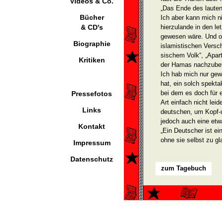
Videos & Co.
„Das Ende des laute
Bücher
Ich aber kann mich ni
& CD's
hierzulande in den l
gewesen wäre. Und oh
Biographie
islamistischen Vers
sischem Volk“, „Apart
Kritiken
der Hamas nach­zube
Ich hab mich nur gew
hat, ein solch spekta
bei dem es doch für e
Pressefotos
Art einfach nicht lei
Links
deutschen, um Kopf-u
jedoch auch eine etw
Kontakt
„Ein Deutscher ist e
ohne sie selbst zu gl
Impressum
Datenschutz
zum Tagebuch