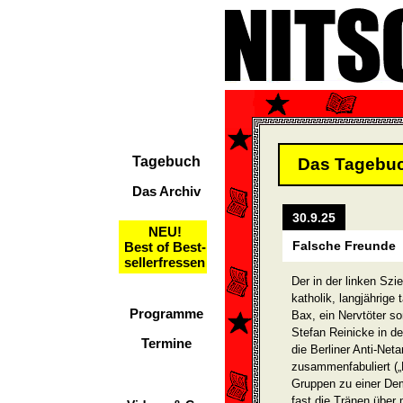
Tagebuch
Das Tagebu
Das Archiv
30.9.25
NEU!
Falsche Freunde
Best of Best-
sellerfressen
Der in der linken Szi
katholik, langjährige 
Programme
Bax, ein Nervtöter s
Stefan Reinicke in de
Termine
die Berliner Anti-Ne
zusammenfabuliert („
Gruppen zu einer Dem
fast die Tränen über