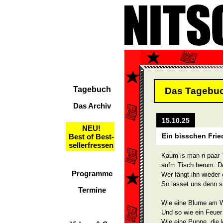
Tagebuch
Das Tagebu
Das Archiv
15.10.25
NEU!
Ein bisschen Fri
Best of Best-
sellerfressen
Kaum is man n paar 
aufm Tisch herum. Der
Programme
Wer fängt ihn wieder 
So lasset uns denn s
Termine
Wie eine Blume am W
Und so wie ein Feuer
Wie eine Puppe, die 