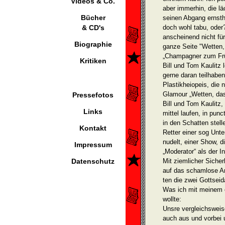
Videos & Co.
aber immerhin, die l
Bücher
seinen Abgang ernstha
& CD's
doch wohl tabu, oder?
anschei­nend nicht für
Biographie
ganze Seite "Wetten, 
„Champagner zum Frü
Kritiken
Bill und Tom Kaulitz 
gerne daran teilhabe
Plastikheiopeis, die 
Glamour „Wetten, da
Pressefotos
Bill und Tom Kaulitz,
Links
mittel laufen, in pun
in den Schatten stel
Kontakt
Retter einer sog Unt
nud­elt, einer Show,
Impressum
„Moderat­or“ als der I
Datenschutz
Mit ziemlicher Sicher
auf das schamlose An
ten die zwei Gottsei
Was ich mit meinem 
wollte:
Unsre vergleichsweise
auch aus und vorbei 