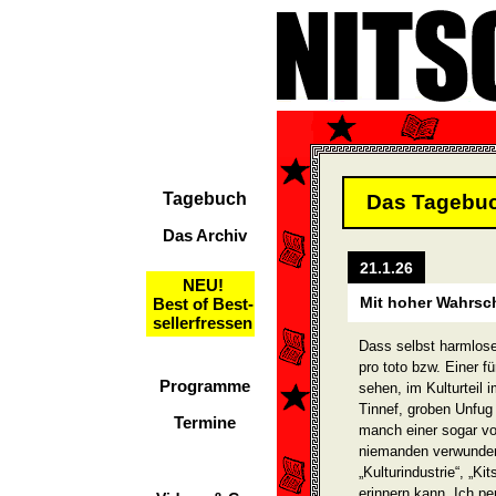
Tagebuch
Das Tagebu
Das Archiv
21.1.26
NEU!
Mit hoher Wahrsch
Best of Best-
sellerfressen
Dass selbst harmlose 
pro toto bzw. Einer fü
Programme
sehen, im Kulturteil
Tinnef, groben Unfug
Termine
manch einer sogar vo
niemanden verwun­der
„Kulturindustrie“, „K
erinnern kann. Ich pe