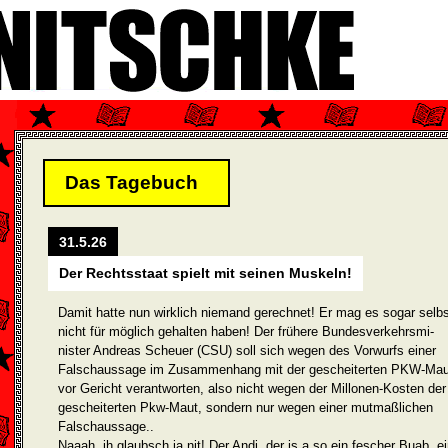
Das Tagebuch
31.5.26
Der Rechtsstaat spielt mit seinen Muskeln!
Damit hatte nun wirklich niemand gerechnet! Er mag es sogar selbs
nicht für möglich gehalten haben! Der frühere Bundesverkehrsmi­
nister Andreas Scheuer (CSU) soll sich wegen des Vorwurfs einer
Falschaussage im Zusammenhang mit der gescheiterten PKW-Mau
vor Gericht verantworten, also nicht wegen der Millonen-Kosten der
gescheiterten Pkw-Maut, sondern nur wegen einer mutmaßlichen
Falschaussage..
Naaah, ih glaubsch ja nit! Der Andi, der is a so ein fescher Buab, e