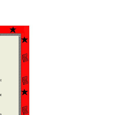
t
t
in