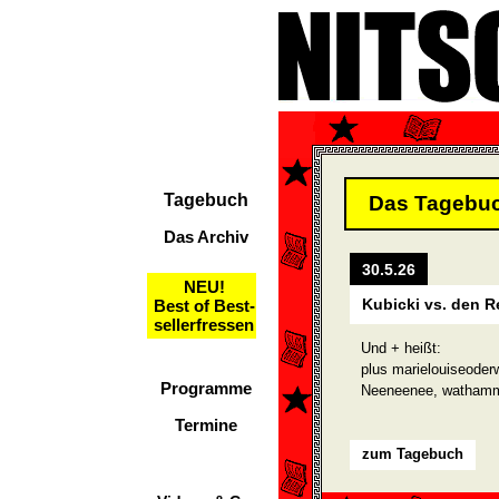
Tagebuch
Das Tagebu
Das Archiv
30.5.26
NEU!
Kubicki vs. den R
Best of Best-
sellerfressen
Und + heißt:
plus marielouiseode
Programme
Neeneenee, wathamme
Termine
zum Tagebuch