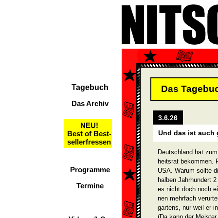
Tagebuch
Das Tagebu
Das Archiv
3.6.26
NEU!
Und das ist auch 
Best of Best-
sellerfressen
Deutschland hat zum 
heitsrat bekommen. P
Programme
USA. Warum sollte di
halben Jahrhundert 2 
Termine
es nicht doch noch e
nen mehrfach verurtei
gartens, nur weil er i
(Da kann der Meister