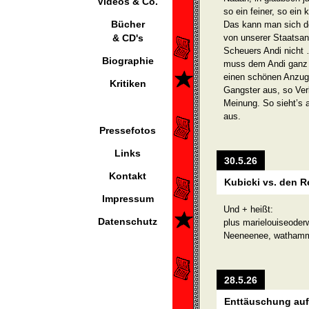
Videos & Co.
so ein feiner, so ein
Bücher
Das kann man sich do
& CD's
von unserer Staatsan
Scheuers Andi nicht 
Biographie
muss dem Andi ganz e
einen schönen Anzug 
Kritiken
Gangster aus, so Verl
Meinung. So sieht’s 
aus.
Pressefotos
Links
30.5.26
Kontakt
Kubicki vs. den R
Impressum
Und + heißt:
Datenschutz
plus marielouiseode
Neeneenee, wathamme
28.5.26
Enttäuschung auf