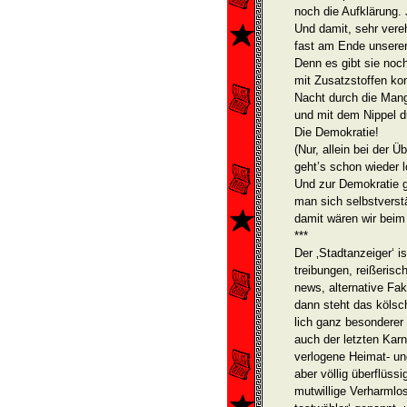
noch die Aufklärung. J
Und damit, sehr vere
fast am Ende unserer
Denn es gibt sie noch
mit Zusatzstoffen ko
Nacht durch die Mang
und mit dem Nippel d
Die Demokratie!
(Nur, allein bei der 
geht’s schon wieder 
Und zur Demokratie ge
man sich selbstvers
damit wären wir beim 
***
Der ‚Stadtanzeiger‘ i
treibungen, reißeris
news, alternative Fa
dann steht das kölsch
lich ganz be­sonderer
auch der letzten Karne
verlogene Heimat- un
aber völlig über­flüss
mutwillige Verharmlo