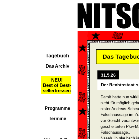
Tagebuch
Das Tagebu
Das Archiv
31.5.26
NEU!
Der Rechtsstaat s
Best of Best-
sellerfressen
Damit hatte nun wirk
nicht für möglich ge
Programme
nister Andreas Scheu
Falschaussage im Z
Termine
vor Gericht verantwor
gescheiterten Pkw-M
Falschaussage..
Naaah, ih glaubsch ja