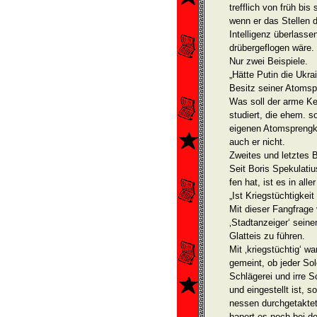
trefflich von früh bis
wenn er das Stellen d
Intelligenz über­lasse
drübergeflogen wäre.
Nur zwei Beispiele.
„Hätte Putin die Ukr
Besitz seiner Atoms
Was soll der arme Ker
studiert, die ehem. s
eigenen Atomsprengkop
auch er nicht.
Zweites und letztes B
Seit Boris Spekulatiu
fen hat, ist es in all
„Ist Kriegstüchtigkeit
Mit dieser Fangfrage
‚Stadtanzeiger‘ sein
Glatteis zu führen.
Mit ‚kriegstüchtig‘ w
gemeint, ob jeder So
Schlägerei und irre S
und eingestellt ist, s
nessen durchgetakte
hapert es noch bei de