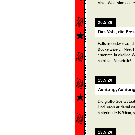
Also: Was sind das e
20.5.26
Das Volk, die Pr
Falls irgendwer auf d
Buckelwale … Nee, ha
ernannte buckelige W
nicht um Vorurteile!
19.5.26
Achtung, Achtung
Die große Sozialstaa
Und wenn er dabei da
hinterletzte Blödian,
18.5.26