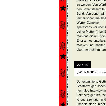
freiwillig nicht Plat
zu werden. Von Würde
den Schaustellern la
Band. Von denen will
immer schon mal beib
Werter Campino,
spätestens vor über 4
deiner Mutter (!) bei
man das dicke Ende 
Eher armes unterbeza
Motiven und Inhalten
aber mehr fällt mir z
22.5.26
„With GOD on our 
Der examinierte Gott
Stadtanzeiger‘ Joach
normales Interview m
Felmberg geführt über
Kriegs-Szenarien und
über die sich’s in der