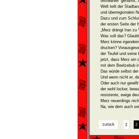
testwähler‘ genannt, 
Welt teilt der Stadta
und über­regionalen Na
Dazu und zum Schluss
der ersten Seite der 
„Merz drängt Iran zu
Was soll das? Glaubt
Merz könne irgendein
drucken? Vorausgesetz
der Teufel und seine
jetzt, dass Merz ein s
mit dem Beelzebub i
Das würde selbst der
Und wenn nicht er, d
Oder auch nur gewillt
der wohl locker, bewu
resistente, ewige de
Merz neuerdings nich
Na, wie dem auch sei 
zurück
1
2