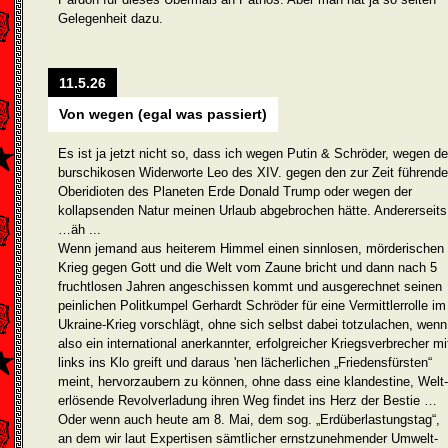
Gelegenheit dazu.
11.5.26
Von wegen (egal was passiert)
Es ist ja jetzt nicht so, dass ich wegen Putin & Schröder, wegen de
burschikosen Widerworte Leo des XIV. gegen den zur Zeit füh­rend
Oberidioten des Planeten Erde Donald Trump oder wegen der
kollapsenden Natur meinen Urlaub abgebrochen hätte. Andererseits
…äh ...
Wenn jemand aus heiterem Himmel einen sinnlosen, mörderischen
Krieg gegen Gott und die Welt vom Zaune bricht und dann nach 5
fruchtlosen Jahren angeschissen kommt und ausgerechnet seinen
peinlichen Politkumpel Gerhardt Schröder für eine Vermittlerrolle im
Ukraine-Krieg vorschlägt, ohne sich selbst dabei totzulachen, wenn
also ein international anerkannter, erfolgreicher Kriegsver­brecher mi
links ins Klo greift und daraus 'nen lächerli­chen „Friedensfürsten“
meint, hervorzaubern zu können, ohne dass eine klandestine, Welt-
erlösende Revolverladung ihren Weg findet ins Herz der Bestie …
Oder wenn auch heute am 8. Mai, dem sog. „Erdüberlastungstag“,
an dem wir laut Expertisen sämtlicher ernstzunehmender Umwelt­