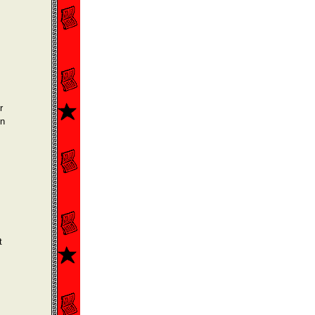
r
en
t