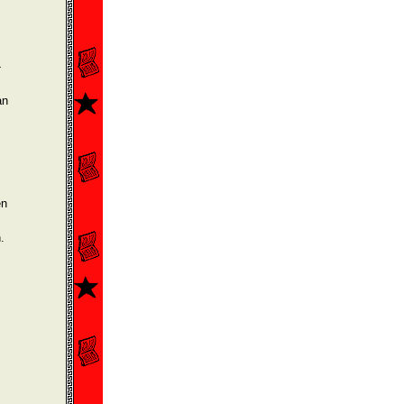
-
an
en
.