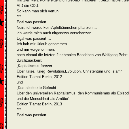
Kanzler Merz wollte eigentlich die AfD "halbieren". Jetzt halbiert die
AfD die CDU.
So kann man sich vertun.
***
Egal was passiert …
Nein, ich werde kein Apfelbäumchen pflanzen ...
ich werde mich auch nirgendwo verschanzen ...
Egal was passiert …
Ich hab mir Urlaub genommen
und mir vorgenommen,
noch einmal die letzten 2 schmalen Bändchen von Wolfgang Pohrt
durchzuackern:
„Kapitalismus forever –
Über Krise, Krieg Revolution,Evolution, Christentum und Islam“
Edition Tiamat Berlin, 2012
und
„Das allerletzte Gefecht -
Über den universellen Kapitalismus, den Kommunismus als Episod
und die Menschheit als Amöbe“
Edition Tiamat Berlin, 2013
***
Egal was passiert ...