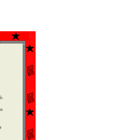
S-
in
e