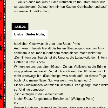
… will ich auch mal was für den Naturschutz tun, statt immer nur
rumzustänkern!. Da kauf ich mir nen Kasten Krombacher und sauf
mir meine Umwelt schön.
12.5.26
Lieber Dieter Nuhr,
herzlichen Glückwunsch zum ‚Leo Baeck-Preis‘.
Auch wenn Hannah Arendt der festen Überzeugung war, vor Anti­
semitismus sei man nur auf dem Mond sicher, mach weiter so:
„Der Hintern des Teufels ist die Unruhe, die Langeweile der Hintern
Gottes.“ (Ernst Bloch)
Wir kennen uns aus alten 3Gestirn-Zeiten. Vielleicht ist die Erinne­
rung ja etwas verblasst. Zumal ich auch seit über 18 Jahren nicht
mehr unterwegs bin. (Das einzige, was noch läuft, ist dieses Tage­
buch. Und meine Nase. Nur, wer weiß, wie lange noch.)
Dieser Glückwunsch war mir ein Bedürfnis. Wie gesagt: Mach weite
so. Und nie vergessen:
„Sich einfügen in die Gemeinschaft
ist der Ersatz für gesittetes Benehmen.“ (Wolfgang Pohrt)
P.s.:
Pardon für dieses Übermaß an Pathos. Aber man hat ja so selten