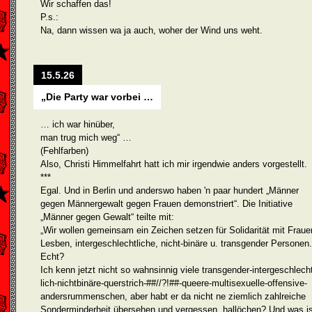
Wir schaffen das!
P.s.:
Na, dann wissen wa ja auch, woher der Wind uns weht.
15.5.26
„Die Party war vorbei …
… ich war hinüber,
man trug mich weg“ …
(Fehlfarben)
Also, Christi Himmelfahrt hatt ich mir irgendwie anders vorgestellt.
***
Egal. Und in Berlin und anderswo haben 'n paar hundert „Männer
gegen Männergewalt gegen Frauen demonstriert“. Die Initiative
„Männer gegen Gewalt“ teilte mit:
„Wir wollen gemeinsam ein Zeichen setzen für Solidarität mit Fraue
Lesben, intergeschlechtliche, nicht-binäre u. transgender Personen.
Echt?
Ich kenn jetzt nicht so wahnsinnig viele transgender-intergeschlech
lich-nichtbinäre-querstrich-##//?!##-queere-multisexuelle-offensive-
andersrummenschen, aber habt er da nicht ne ziemlich zahlreiche
Sonderminderheit übersehen und vergessen, hallöchen? Und was is