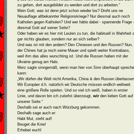
zu gehen, dort ausgebildet zu werden und dort zu arbeiten.“
Mein Gott, was ist denn jetzt schon wieder los? Droht uns ne
Neuauflage altbekannter Religionskriege? Nur diesmal auch noch
Katholen gegen Katholen? Und wer hätte dabei - spannende Frage 
diesmal Gott auf seiner Seite?
Oder haben wir es hier mit Leuten zu tun, die habituell in Wahrheit 
gar nichts glauben, sondern nur an sich selber?
Und was ist mit den andern? Den Chinesen und den Russen? Nun,
der Chines hat ja noch seine Mauer und spielt weiter Kontrabass,
weil ihm das alles wurschting ist. Und die Russen haben mit der
Ukraine genug am Hals.
Merz sagte sinngemäß, wenn man hier von Sinn überhaupt sprech
kann:
„Wir dürfen die Welt nicht Amerika, China & den Russen überlassen
Wir Europäer d.h. natürlich wir Deutsche müssen endlich weltweit
eine grö­ßere Rolle spielen. Und so viel ich weiß, haben in erster
wir
Linie, und davon bin ich zutiefst überzeugt,
den lieben Gott auf
unserer Seite.“
Deshalb sei er auch nach Würzburg gekommen.
Deshalb sage auch er:
Habt Mut, steht auf!
Beuget die Knie!
Erhebet euch!