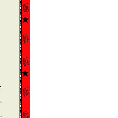
n,
“
t­
t,