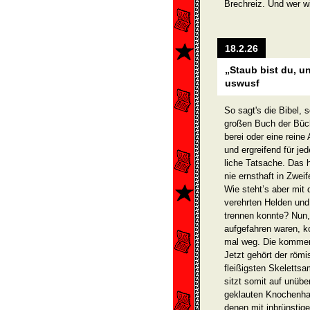
Brechreiz. Und wer w
18.2.26
„Staub bist du, 
uswusf
So sagt's die Bibel, 
großen Buch der Büch
berei oder eine reine
und ergreifend für jed
liche Tatsache. Das 
nie ernsthaft in Zwei
Wie steht’s aber mit
verehrten Helden und
trennen konnte? Nun,
aufgefahren waren, ko
mal weg. Die kommen
Jetzt gehört der römi
fleißigsten Skeletts
sitzt somit auf unüb
geklauten Knochenhau
denen mit inbrünstige