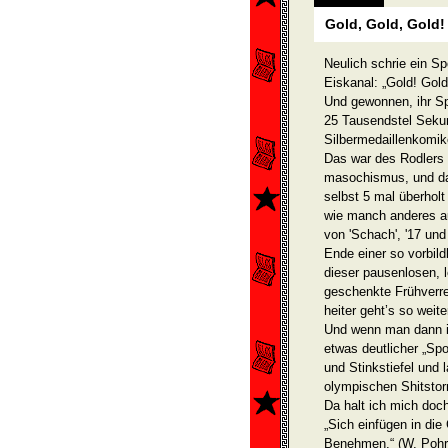
Gold, Gold, Gold!
Neulich schrie ein Sp
Eiskanal: „Gold! Gol
Und gewonnen, ihr Sp
25 Tausendstel Sekun
Silberme­daillenkomi
Das war des Rodlers 
masochismus, und das
selbst 5 mal überholt
wie manch anderes a
von 'Schach', '17 und
Ende einer so vorbild
dieser pausen­losen, 
geschenkte Frühverre
heiter geht’s so weite
Und wenn man dann in
etwas deutlicher „Spo
und Stinkstiefel und 
olympischen Shitsto
Da halt ich mich doc
„Sich einfügen in die
Benehmen.“ (W. Pohr