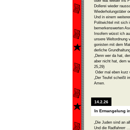
oder wat wieder ins
Dollerei wieder raus
Wiederho­lungstäter 
Und in einem weitere
Politwichtel mit sich 
bemerkenswerten Asoz
Insofern wüsst ich a
unsere Weltordnung v
gonisten mit dem Mat
derliche Grundhaltun
„Denn wer da hat, de
aber nicht hat, dem 
25,29)
Oder mal eben kurz 
„Der Teufel scheißt 
Amen.
14.2.26
In Ermangelung i
„Die Juden sind an al
Und die Radfahrerr … 