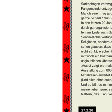
Sarkophagen verewigt,
Fangemeinde entzog
Manch einer mag ja d
ganze Scheiß? Nun, 
In den letzten 20 Jah
durch gut organisier
fen am Ende auch üb
Sonder-Kohle verfügen
Religiösen, sondern a
schen glauben, dass 
nicht stinkt, erschei
mittwoch ein kostbarer
unglaublichen Über­sch
„Assisi zeigt erstmal
Ausstellung zum 800
Mittelitalien erwarte
(Und alles ohne auch
Und so fällt es mir i
meine liebe, teure, s
blättern, das ...äh, 
17.2.26