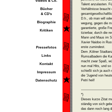
Videos & Co.
Talent anzulasten. Fü
Bücher
Verhältnis­se brauch
& CD's
gesamtgesellschaftl
D.h., ob man will oder
Biographie
wegung, gegen die ma
garantierte, große Fr
Kritiken
tizierbar, durch die 
Mann und Maus im Sp
Xavier Naidoo in Rus
erste zumindest.
Pressefotos
Dem ‚Kölner Stadtanz
Links
Rumsalbadern die Kar
macht zwar Spaß, wür
Kontakt
nun mal Hits, und so 
schießt sich ja auch 
Impressum
die 'Jugend von heute
Datenschutz
Petri heil!
-------------------------------
*)
Dieses kurze Zitat m
ständig von sich geb
das dann noch lang & 