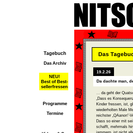
Tagebuch
Das Tagebu
Das Archiv
19.2.26
NEU!
Da dachte man, d
Best of Best-
sellerfressen
… da geht der Quatsc
„Dass es Konsequenz
Programme
Kinder fressen, ist, 
wiederholten Male Mei
Termine
reichster „QAanon“-Ve
Dass so einer mit s
schafft, mehrmals hi
jammern, ist nicht al