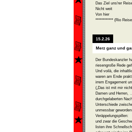
Das Ziel uns'rer Reise
Nicht weit
Von hier
************ (Rio Reis
15.2.26
Merz ganz und gar
Der Bundeskanzler ha
riesengroße Rede geha
Und voilà, die inhalt
waren am Ende prakti
irrem Engagement un
(„Das ist mit mir ni
Damen und Herren, … 
durchgelaberten Nacht
Unterschiede zwische
unmessbar geworden 
Veräppelungspillen:
und zwar die Geschwi
listen ihre Schnells