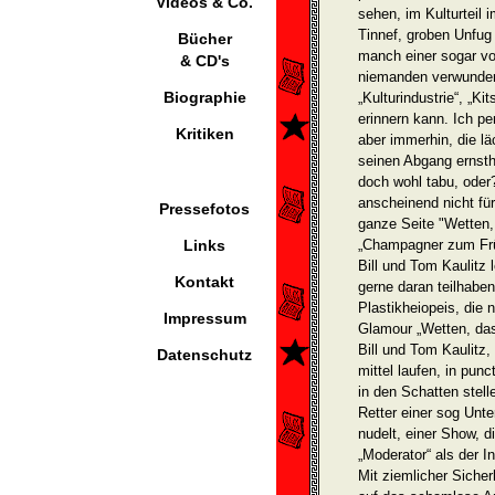
Videos & Co.
sehen, im Kulturteil
Tinnef, groben Unfug
Bücher
manch einer sogar vo
& CD's
niemanden verwun­der
Biographie
„Kulturindustrie“, „K
erinnern kann. Ich pe
Kritiken
aber immerhin, die l
seinen Abgang ernstha
doch wohl tabu, oder?
anschei­nend nicht für
Pressefotos
ganze Seite "Wetten, 
Links
„Champagner zum Frü
Bill und Tom Kaulitz 
Kontakt
gerne daran teilhabe
Plastikheiopeis, die 
Impressum
Glamour „Wetten, da
Bill und Tom Kaulitz,
Datenschutz
mittel laufen, in pun
in den Schatten stel
Retter einer sog Unt
nud­elt, einer Show,
„Moderat­or“ als der I
Mit ziemlicher Sicher