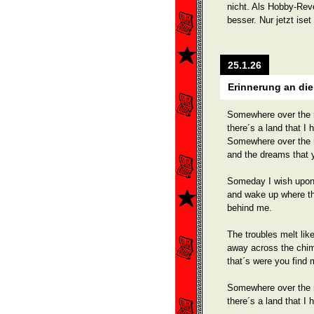
nicht. Als Hobby-Rev
besser. Nur jetzt iset
25.1.26
Erinnerung an die
Somewhere over the r
there´s a land that I 
Somewhere over the r
and the dreams that 
Someday I wish upon
and wake up where th
behind me.
The troubles melt lik
away across the chi
that´s were you find 
Somewhere over the r
there´s a land that I 