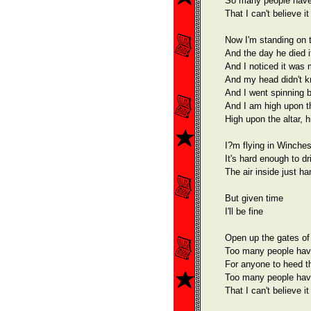
So many people have 
That I can't believe it 
Now I'm standing on t
And the day he died i
And I noticed it was 
And my head didn't k
And I went spinning 
And I am high upon th
High upon the altar, h
I?m flying in Winches
It's hard enough to dr
The air inside just ha
But given time
I'll be fine
Open up the gates of 
Too many people have
For anyone to heed th
Too many people have
That I can't believe it 