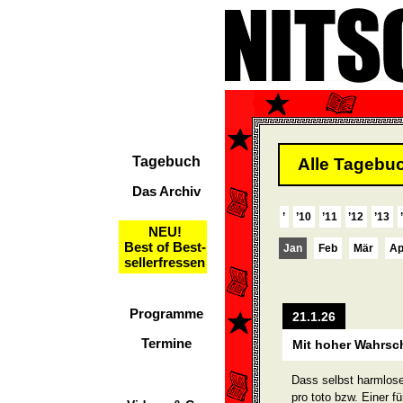
Tagebuch
Alle Tagebuc
Das Archiv
’
’10
’11
’12
’13
NEU!
Best of Best-
Jan
Feb
Mär
Ap
sellerfressen
Programme
21.1.26
Termine
Mit hoher Wahrsch
Dass selbst harmlose 
pro toto bzw. Einer fü