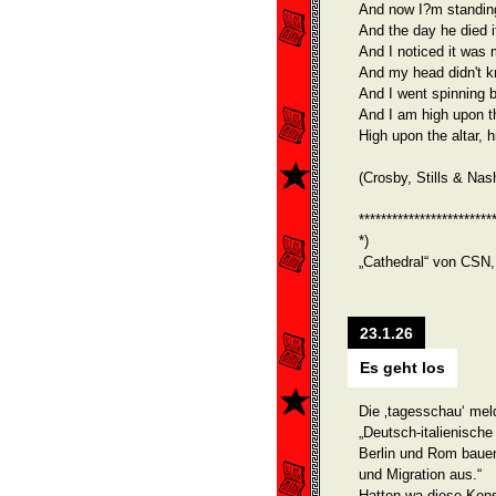
And now I?m standing 
And the day he died i
And I noticed it was 
And my head didn't k
And I went spinning 
And I am high upon th
High upon the altar, h
(Crosby, Stills & Nas
************************
*)
„Cathedral“ von CSN,
23.1.26
Es geht los
Die ‚tagesschau‘ mel
„Deutsch-italienisc
Berlin und Rom bauen 
und Migration aus.“
Hatten wa diese Kons