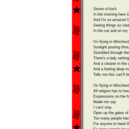
Seven o'clock
In the morning here i
And I'm so amazed I'
Seeing things so clea
In the car and on my
I'm flying in Winches
Sunlight pouring thro
Stumbled through the
There's a lady settin
And a cleaner in the 
And a feeling deep in
Tells me this can?t b
I'm flying in Winches
All religion has to ha
Expressions on the f
Made me say
I can't stay
Open up the gates of 
Too many people have
For anyone to heed th