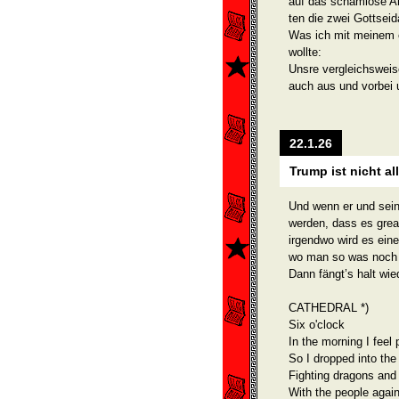
auf das schamlose An
ten die zwei Gottsei
Was ich mit meinem 
wollte:
Unsre vergleichsweise
auch aus und vorbei 
22.1.26
Trump ist nicht al
Und wenn er und sei
wer­den, dass es grea
irgendwo wird es ein
wo man so was noch 
Dann fängt’s halt wi
CATHEDRAL *)
Six o'clock
In the morning I feel 
So I dropped into the
Fighting dragons and
With the people agai