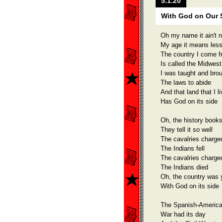
5.1.20
With God on Our 
Oh my name it ain't n
My age it means les
The country I come 
Is called the Midwest
I was taught and brou
The laws to abide
And that land that I li
Has God on its side
Oh, the history books 
They tell it so well
The cavalries charge
The Indians fell
The cavalries charge
The Indians died
Oh, the country was
With God on its side
The Spanish-Americ
War had its day