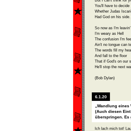
But I can't think for 
You'll have to decide
Whether Judas Iscari
Had God on his side.
So now as I'm leavin'
I'm weary as Hell
The confusion I'm feel
Ain't no tongue can te
The words fill my he
And fall to the floor
That if God's on our 
He'll stop the next wa
(Bob Dylan)
6.1.20
„Wandlung eines 
(Auch diesen Ein
überspringen. Es 
Ich lach mich tot! La