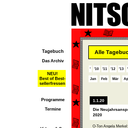
Tagebuch
Alle Tagebuc
Das Archiv
’
’10
’11
’12
’13
NEU!
Best of Best-
Jan
Feb
Mär
Ap
sellerfressen
Programme
1.1.20
Termine
Die Neujahrsansp
2020
O-Ton Angela Merkel