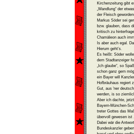
Kirchenzeitung gibt 
„Wandlung“ der etwas
der Fleisch geworde
Markus Söder sei gera
bzw. glauben, dass d
kritisch zu hinterfra
Chamäleon auch imme
Is aber auch egal. Da
Hierum geht’s.
Es heißt: Söder woll
dem Stadtanzeiger fo
„Ich glaube“, so Spa
schon ganz gern mög
ein Bayer will Kanzle
Hofbräuhaus regiert 
Gut, aus 'ner deutsch
werden, is so ziemlic
Aber ich dachte, jetz
Bayern-München-Sche
treter Gottes das Ma
übervoll gewesen ist .
Dabei wär die Antwor
Bundeskanzler geben 
banal und ohne endlo