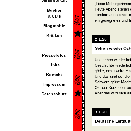
Videos & Co.
„Liebe Mitbürgerinnen
Heute Abend stehen w
Bücher
sondern auch eines 
& CD's
ein gesegnetes und f
Biographie
Kritiken
2.1.20
Schon wieder Öst
Pressefotos
Und schon wieder hat
Links
Geschichte wiederhol
gödie, das zweite Mal
Kontakt
Und das sind se, die
Schwarz-grüne Machte
Impressum
Ok, der Kurz sieht be
Aber das wird sich al
Datenschutz
3.1.20
Deutsche Leitkult