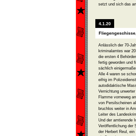
setzt und sich das a
4.1.20
Fliegengeschisse,
Anlässlich der 70-Jah
kriminalamtes war 20
die ersten 4 Behörden
fertig geworden und f
sächlich einigermaß
Alle 4 waren se scho
eifrig im Polizeidien
autodidaktische Mas
Vernichtung unwerter
Flamme vorneweg an v
von Persilscheinen a
bruchlos weiter in A
Leiter des Landeskri
Und der amtierende I
Veröffentlichung der 
der Herbert Reul, ein