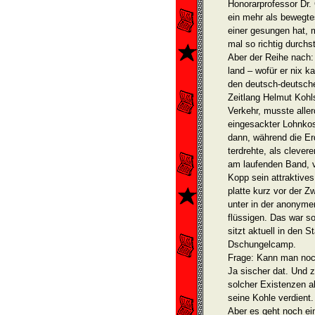
Honorarprofessor Dr.
ein mehr als beweg­te
einer gesungen hat, m
mal so richtig durch­s
Aber der Reihe nach:
land – wofür er nix k
den deutsch-deutsche
Zeitlang Helmut Kohl
Verkehr, musste aller
eingesackter Lohnkos
dann, während die Er
terdrehte, als clever
am laufenden Band, v
Kopp sein attraktive
platte kurz vor der 
unter in der anonyme
flüssigen. Das war s
sitzt aktuell in den S
Dschungelcamp.
Frage: Kann man noch
Ja sischer dat. Und 
solcher Existenzen a
seine Kohle verdient.
Aber es geht noch ei