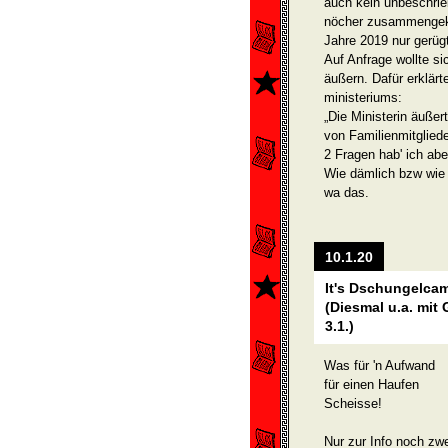
auch kein unbeschrie
nöcher zusammengekli
Jahre 2019 nur gerüg
Auf Anfrage wollte si
äußern. Dafür erklärt
ministeriums:
„Die Ministerin äußer
von Familienmitgliede
2 Fragen hab' ich abe
Wie dämlich bzw wie 
wa das.
10.1.20
It's Dschungelca
(Diesmal u.a. mit
3.1.)
Was für 'n Aufwand
für einen Haufen
Scheisse!
Nur zur Info noch zwe