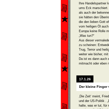
Ihre Handelspartner 
ums Eck marschiert. 
als auch der bekenne
sie hätten den Überird
die den lieben Gott e
vom heiligen Öl auch 
Europa keine Rolle meh
„Was tun?“
Aus dieser vermalede
zu scheinen: Entwede
Trug, Terror und hei
weiter wie bisher, mi
Da ist es dann auch e
mitmacht oder eben n
17.1.26
Der kleine Finge
‚Die Zeit‘ meint, Fri
und der US-Politik . 
halte, was er tut, für