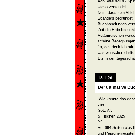
Ach, was soll’s? Spä
wieso versendet.
Nein, dass sein Ableb
woanders begründet. 
Buchhand­lungen verst
Zeit die Erde besuch
Außerirdi­schen wür
schöne Begegnungen
Ja, das denk ich mir
was wünschen dürfte,
Ets in der ‚tagesscha
13.1.26
Der ultimative Bü
„Wie konnte das gesc
von
Götz Aly
S.Fischer, 2025
***
Auf 684 Seiten plus 
und Personenregiste