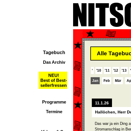
Tagebuch
Alle Tagebuc
Das Archiv
’
’10
’11
’12
’13
NEU!
Best of Best-
Jan
Feb
Mär
Ap
sellerfressen
Programme
11.1.26
Termine
Hallöchen, Herr D
Das war ja ein Ding 
Stromanschlag in Ber