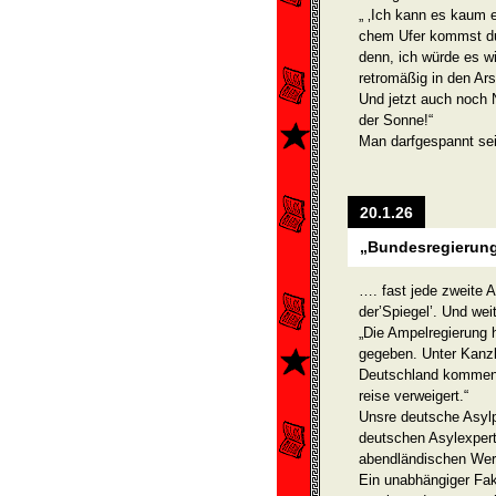
„ ‚Ich kann es kaum e
chem Ufer kommst du
denn, ich würde es w
retromäßig in den Ars
Und jetzt auch noch 
der Sonne!“
Man darfgespannt sei
20.1.26
„Bundesregierung
…. fast jede zweite 
der’Spiegel’. Und weit
„Die Ampelregierung 
gegeben. Unter Kanzl
Deutschland kommen 
reise verweigert.“
Unsre deutsche Asylpo
deutschen Asylexpert
abendländischen Werte
Ein unabhängiger Fak