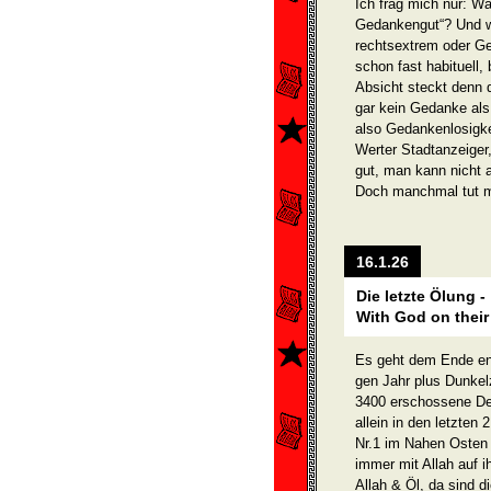
Ich frag mich nur: W
Gedankengut“? Und 
rechtsextrem oder Ge
schon fast habituel
Absicht steckt denn 
gar kein Gedanke al
also Gedankenlosigkei
Werter Stadtanzeiger
gut, man kann nicht a
Doch manchmal tut m
16.1.26
Die letzte Ölung -
With God on their
Es geht dem Ende ent
gen Jahr plus Dunkel
3400 erschossene De
allein in den letzten
Nr.1 im Nahen Osten 
immer mit Allah auf i
Allah & Öl, da sind 