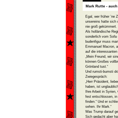
Mark Rutte - auch
Egal, wer früher ’ne 
unsereins hatte sich
nie groß gekümmert. 
Als holländische Reg
sonderlich vom Sofa g
budenfigur muss man
Emmanuel Macron, auc
auf die interessanten
„Mein Freund, wir sind
können Großes vollbri
Grönland tust.“
Und rumsti-bumsti drä
Zwiegespräch:
„Herr Präsident, lieb
haben, ist unglaublic
Ihre Arbeit in Syrien
fest entschlossen, i
finden.“ Und er schli
sehen. Ihr Mark.“
Was Trump darauf gean
Sich gedacht aber ha