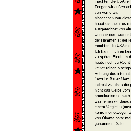
machten die USA rein
Fangen wir außensteh
von vorne an:
Abgesehen von diese
haupt erscheint es m
ausgerechnet von ein
wenn er das, was er t
der Hammer ist der le
machten die USA rein
Ich kann mich an kein
zu späten Eintritt in
heute noch zu Recht d
keiner reinen Machtpo
Achtung des internati
Jetzt ist Bauer Merz a
indirekt zu, dass die
nicht das Gelbe vom 
amerikanismus auch n
was lernen wir daraus
einem Vergleich (aus
käme meinetwegen à l
von Obama hatte meh
genommen. Salut!