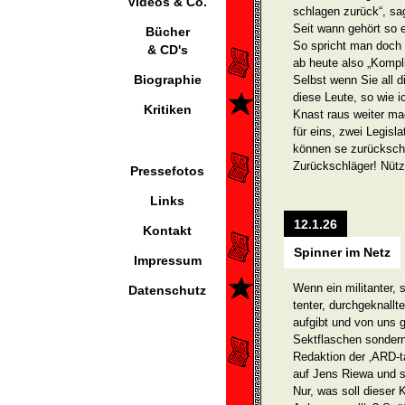
Videos & Co.
schlagen zurück“, sa
Seit wann gehört so 
Bücher
So spricht man doch 
& CD's
ab heute also „Kompl
Biographie
Selbst wenn Sie all 
diese Leute, so wie 
Kritiken
Knast raus weiter mac
für eins, zwei Legisl
können se zurückschl
Zurückschläger! Nützt
Pressefotos
Links
12.1.26
Kontakt
Spinner im Netz
Impressum
Wenn ein militanter, s
Datenschutz
tenter, durchgeknallt
aufgibt und von uns ge
Sektflaschen sondern
Redaktion der ‚ARD-t
auf Jens Riewa und s
Nur, was soll dieser