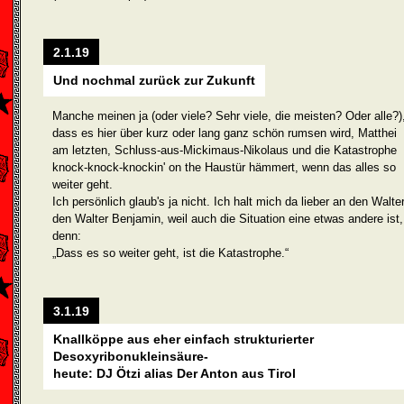
2.1.19
Und nochmal zurück zur Zukunft
Manche meinen ja (oder viele? Sehr viele, die meisten? Oder alle?)
dass es hier über kurz oder lang ganz schön rumsen wird, Matthei
am letzten, Schluss-aus-Mickimaus-Nikolaus und die Katastrophe
knock-knock-knockin' on the Haustür hämmert, wenn das alles so
weiter geht.
Ich persönlich glaub's ja nicht. Ich halt mich da lieber an den Walter
den Walter Benjamin, weil auch die Situation eine etwas andere ist,
denn:
„Dass es so weiter geht, ist die Katastrophe.“
3.1.19
Knallköppe aus eher einfach strukturierter
Desoxyribonukleinsäure-
heute: DJ Ötzi alias Der Anton aus Tirol