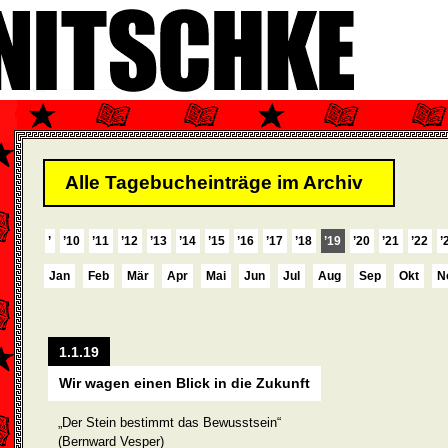
Alle Tagebucheinträge im Archiv
’
’10
’11
’12
’13
’14
’15
’16
’17
’18
’19
’20
’21
’22
’
Jan
Feb
Mär
Apr
Mai
Jun
Jul
Aug
Sep
Okt
N
1.1.19
Wir wagen einen Blick in die Zukunft
„Der Stein bestimmt das Bewusstsein“
(Bernward Vesper)