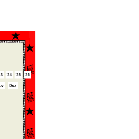
23
’24
’25
’26
ov
Dez