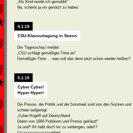
„Als Kind wurde ich gemobbt“
Na, scheint ja nix genützt zu haben.
4.1.19
CSU-Klausurtagung in Seeon
Die 'Tagesschau' meldet:
„CSU schlägt gemäßigte Töne an“
Gemäßigte Töne … was soll das denn jetzt schon wieder heißen?
5.1.19
Cyber Cyber!
Hyper Hyper!
Die Presse, die Politik und die Sonstwat sind von den Socken und
schwer aufgeregt:
„Cyber-Angriff auf Deutschland
Daten von 1000 Politikern und Promis geklaut!“
Ja und? Ihr habt doch nix zu verbergen, oder!?
Cccccccccccccccceiber!