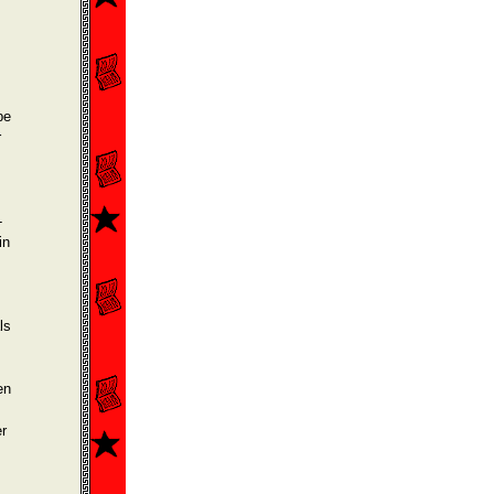
pe
r
­
in
ls
en
r
m