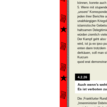
können, konnte auch 
5. Wenn mit stupende
„unsere“ Korresponde
jeden ihrer Berichte 
unabhän­gigen Kriegsb
islamis­tische Gebets
haltsamen Delegitimi
würden ziemlich viel
Der Kampf geht also w
wird, ist ja eo ipso
enten dann trotzdem d
derkäuen, soll man s
Kurzum
quod erat demonstra
4.2.26
Auch wenn’s weht
Es ist verboten zu
Die ‚Frankfurter Rund
„Innenminister Dobrin