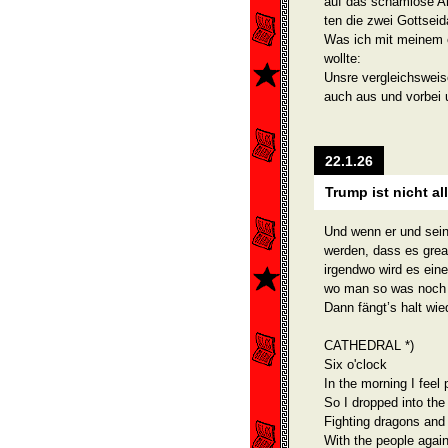
auf das schamlose An
ten die zwei Gottsei
Was ich mit meinem 
wollte:
Unsre vergleichsweise
auch aus und vorbei 
22.1.26
Trump ist nicht al
Und wenn er und sei
wer­den, dass es grea
irgendwo wird es ein
wo man so was noch 
Dann fängt’s halt wi
CATHEDRAL *)
Six o'clock
In the morning I feel 
So I dropped into the
Fighting dragons and
With the people agai