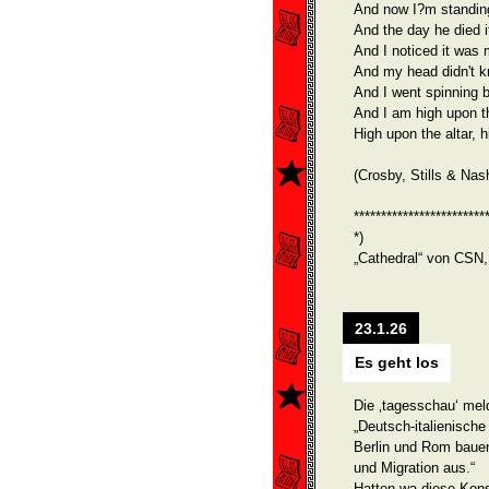
And now I?m standing 
And the day he died i
And I noticed it was 
And my head didn't k
And I went spinning 
And I am high upon th
High upon the altar, h
(Crosby, Stills & Nas
************************
*)
„Cathedral“ von CSN,
23.1.26
Es geht los
Die ‚tagesschau‘ mel
„Deutsch-italienisc
Berlin und Rom bauen 
und Migration aus.“
Hatten wa diese Kons