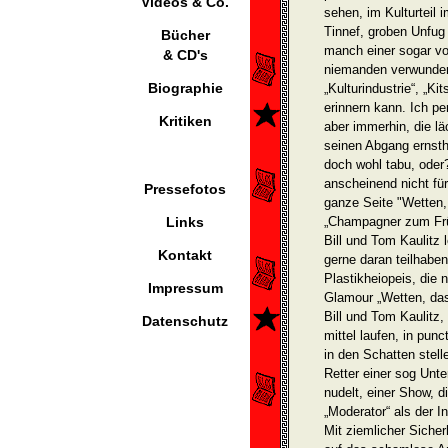
Videos & Co.
sehen, im Kulturteil
Tinnef, groben Unfug
Bücher
manch einer sogar vo
& CD's
niemanden verwun­der
Biographie
„Kulturindustrie“, „K
erinnern kann. Ich pe
Kritiken
aber immerhin, die l
seinen Abgang ernstha
doch wohl tabu, oder?
anschei­nend nicht für
Pressefotos
ganze Seite "Wetten, 
Links
„Champagner zum Frü
Bill und Tom Kaulitz 
Kontakt
gerne daran teilhabe
Plastikheiopeis, die 
Impressum
Glamour „Wetten, da
Bill und Tom Kaulitz,
Datenschutz
mittel laufen, in pun
in den Schatten stel
Retter einer sog Unt
nud­elt, einer Show,
„Moderat­or“ als der I
Mit ziemlicher Sicher