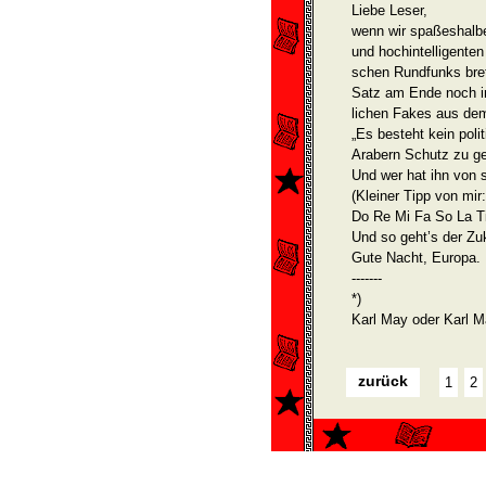
Liebe Leser,
wenn wir spaßeshalbe
und hochintelligente
schen Rundfunks bret
Satz am Ende noch ir
lichen Fakes aus dem 
„Es besteht kein poli
Arabern Schutz zu g
Und wer hat ihn von 
(Kleiner Tipp von mir
Do Re Mi Fa So La Ti
Und so geht’s der Zu
Gute Nacht, Europa.
-------
*)
Karl May oder Karl Ma
zurück
1
2