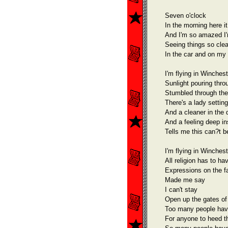
Seven o'clock
In the morning here i
And I'm so amazed I'
Seeing things so clea
In the car and on my
I'm flying in Winches
Sunlight pouring thro
Stumbled through the
There's a lady settin
And a cleaner in the 
And a feeling deep in
Tells me this can?t b
I'm flying in Winches
All religion has to ha
Expressions on the f
Made me say
I can't stay
Open up the gates of 
Too many people have
For anyone to heed th