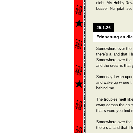
nicht. Als Hobby-Rev
besser. Nur jetzt iset
25.1.26
Erinnerung an die
Somewhere over the r
there´s a land that I 
Somewhere over the r
and the dreams that 
Someday I wish upon
and wake up where th
behind me.
The troubles melt lik
away across the chi
that´s were you find 
Somewhere over the r
there´s a land that I 