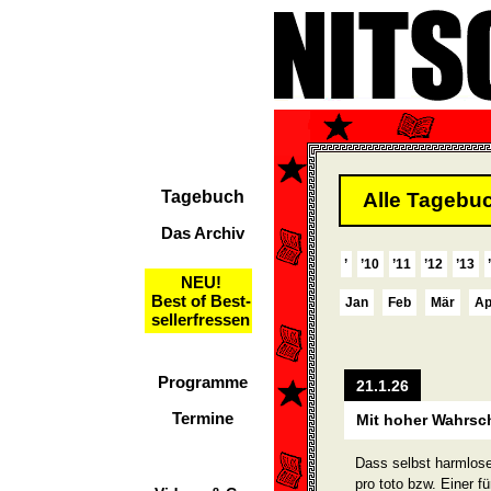
Tagebuch
Alle Tagebuc
Das Archiv
’
’10
’11
’12
’13
NEU!
Best of Best-
Jan
Feb
Mär
Ap
sellerfressen
Programme
21.1.26
Termine
Mit hoher Wahrsch
Dass selbst harmlose 
pro toto bzw. Einer fü