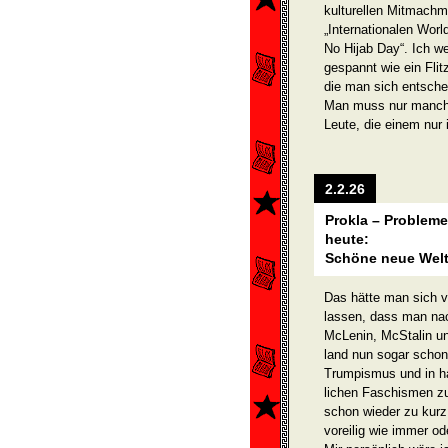
kulturellen Mitmachmö
„Internationalen Worl
No Hijab Day“. Ich w
gespannt wie ein Flitz
die man sich entsche
Man muss nur manchm
Leute, die einem nur 
2.2.26
Prokla – Problem
heute:
Schöne neue Welt
Das hätte man sich 
lassen, dass man na
McLenin, McStalin u
land nun sogar schon
Trumpismus und in ha
lichen Faschismen zu 
schon wieder zu kurz 
voreilig wie immer o