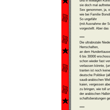
und in etwaigen Konfl
sie doch mal auftret
Sex genommen, ja, o
wie bei Familie Bono
So ungefähr
(mit Ausnahme der Se
vorgestellt. Aber das
****
Die ultrabrutale Nied
Herrschaften,
an dem Hunderttause
6 bis 30000 erschoss
schon wieder fast ve
verlassen könnte, (
tranten ist noch kein
deutsche Politiker (al
saudi-arabischen Welt
kaien, vergessen abe
zu bringen, wie toll u
der arabischen Halbin
schaftsberatungen ge
****