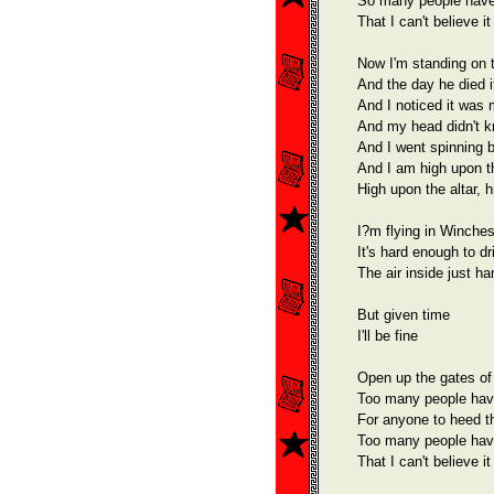
So many people have 
That I can't believe it 
Now I'm standing on t
And the day he died i
And I noticed it was 
And my head didn't k
And I went spinning 
And I am high upon th
High upon the altar, h
I?m flying in Winches
It's hard enough to dr
The air inside just ha
But given time
I'll be fine
Open up the gates of 
Too many people have
For anyone to heed th
Too many people have
That I can't believe it 