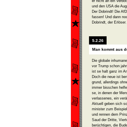
er nicht an ein Verbot
und den USA die Auge
Der Dobrindt! Die AfD 
fassen! Und dann noc
Dobrindt, der Erlöser.
5.2.26
Man kommt aus de
Die globale inhumane 
vor Trump schon jahr
ist se halt ganz im A
Doch die neue ist ber
grund, allerdings ohn
immer bisschen helfe
se, in denen der Mens
verlas­senes, ein verä
Aktuell geben sich s
minister zum Beispiel
und rennen dem Prin
Saud der Dritte, Viert
berüchtigen, die Bud