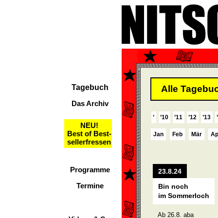
Tagebuch
Alle Tagebuc
Das Archiv
’
’10
’11
’12
’13
NEU!
Best of Best-
Jan
Feb
Mär
Ap
sellerfressen
Programme
23.8.24
Termine
Bin noch
im Sommerloch
Ab 26.8. aba