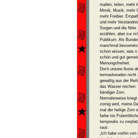
mailen, teilen, mehr
Mimik, Mu­sik, mehr
mehr Frei­bier. Empat
und mehr Verständnis
Sorgen und die Nöte .
erzählen, aber zur ric
Publikum. Als Bunde
manchmal besserwissen
schon wissen, was n L
schön und gut gemein
Meinungs­freiheit.
Doch unsere Ikone der
termaskeraden nicht 
gewaltig aus der Reih
das Wasser reichen: U
bändiger Zorn.
Normalerweise kriegt 
zornig wird, meine D
mal der heilige Zorn 
farbe ins Puterrötlich
temporalis zu zerpla
raus:
„Ich habe vorhin von