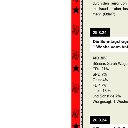
durch den Terror von 
mit Israel … aber, la
mehr. (Oder?)
25.8.24
Die Sonntagsfrage
1 Woche vorm An
AfD 30%
Bündnis Sarah Wage
CDU 21%
SPD 7%
Grüne4%
FDP ?%
Linke 13 %
und Sonstige 7%
Wie gesagt: 1 Woch
26.8.24