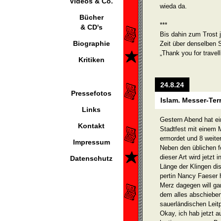
Videos & Co.
wieda da.
Bücher
***
& CD's
Bis dahin zum Trost j
Biographie
Zeit über denselben 
„Thank you for travel
Kritiken
24.8.24
Pressefotos
Islam. Messer-Ter
Links
Gestern Abend hat ein
Kontakt
Stadtfest mit einem 
ermordet und 8 weiter
Impressum
Neben den üblichen f
dieser Art wird jetzt 
Datenschutz
Länge der Klingen di
pertin Nancy Faeser 
Merz dagegen will gar
dem alles abschieben
sauer­ländischen Leit­p
Okay, ich hab jetzt a