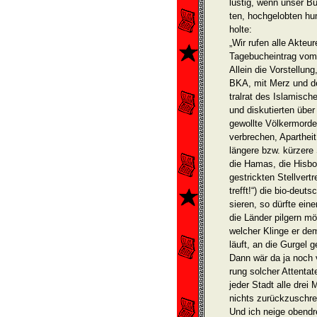
lustig, wenn unser Bu
ten, hochgelobten hu
holte:
„Wir rufen alle Akteu
Tagebucheintrag vom 
Allein die Vorstellu
BKA, mit Merz und d
tralrat des Islamisc
und diskutierten über
gewollte Völkermorde,
verbrechen, Aparthei
längere bzw. kürzere
die Hamas, die Hisbol
gestrickten Stellvertr
trefft!“) die bio-­deu
sieren, so dürfte ein
die Länder pilgern m
welcher Klinge er de
läuft, an die Gurgel 
Dann wär da ja noch v
rung solcher Attentat
jeder Stadt alle drei 
nichts zurückzuschr
Und ich neige obendr