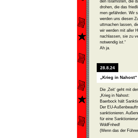
den Islamisten, die 
drohen, die das fried
men gefährden. Wir s
werden uns diesen Zu
uttmachen lassen, di
wir werden mit aller 
nachlassen, sie zu ve
notwendig ist.“
Ah ja.
28.8.24
„Krieg in Nahost“
Die ‚Zeit‘ geht mit der
„Krieg in Nahost:
Baerbock hält Sanktio
Der EU-Außenbeauftra
sanktionieren. Außenm
für eine Sanktionieru
WddFnhed!
(Wenn das der Führer