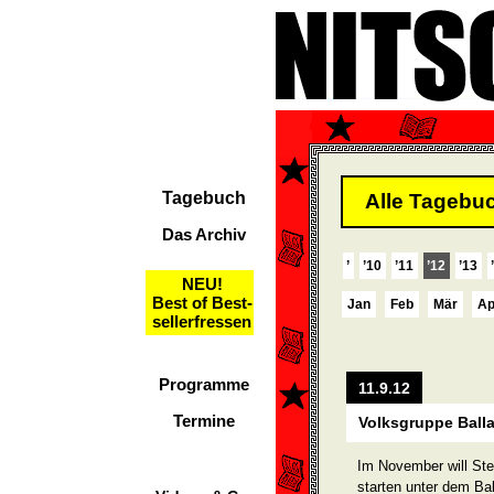
Tagebuch
Alle Tagebuc
Das Archiv
’
’10
’11
’12
’13
NEU!
Best of Best-
Jan
Feb
Mär
Ap
sellerfressen
Programme
11.9.12
Termine
Volksgruppe Ball
Im November will Ste
starten unter dem Ba