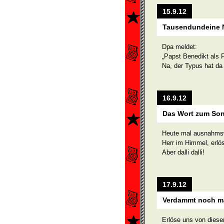
15.9.12
Tausendundeine Na
Dpa meldet:
„Papst Benedikt als P
Na, der Typus hat da 
16.9.12
Das Wort zum So
Heute mal ausnahmsw
Herr im Himmel, erlö
Aber dalli dalli!
17.9.12
Verdammt noch ma
Erlöse uns von diese