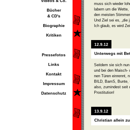
Videos & Co.
muss sich wieder lohn
labern um die Wette,
Bücher
den meisten Stimmen
& CD's
Und Ziel sei es, „die 
Biographie
Ich glaub, es wird Ze
Kritiken
12.9.12
Unterwegs mit Bet
Pressefotos
Links
Seitdem sie sich nun
und bei den Maisch- u
Kontakt
nen Türen einrennt, n
BILD, BamS, Bunte, Ga
Impressum
also, zumindest seit 
Prostitution!
Datenschutz
13.9.12
Christian allein z