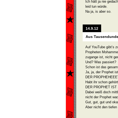
Ich hätt ja nie gedac
leid tun würde.
Na ja, is aber so.
14.9.12
Aus Tausendunde
Auf YouTube gibt’s z
Propheten Mohammed,
zugange ist, nicht ger
Und? Was passiert?
Schon ist das gesamt
Ja, ja, der Prophet is
DER PROPHEHEEET
Habt ihr schon gehört
DER PROPHET IST
Dabei weiß doch mittl
nicht der Prophet war,
Gut, gut, gut und ok
Aber nicht den tiefen 