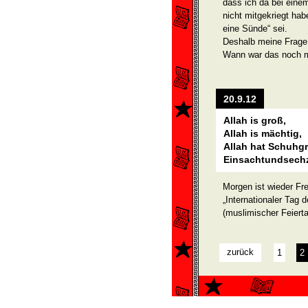
dass ich da bei eine
nicht mitgekriegt ha
eine Sünde“ sei.
Deshalb meine Frage,
Wann war das noch ma
20.9.12
Allah is groß,
Allah is mächtig,
Allah hat Schuhg
Einsachtundsechz
Morgen ist wieder Fre
„Internationaler Tag 
(muslimischer Feiert
zurück
1
2