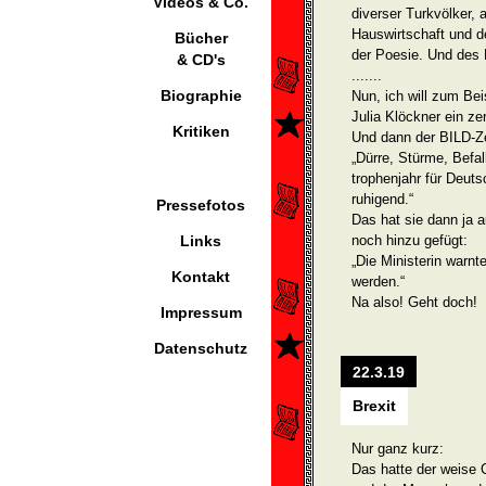
Videos & Co.
diverser Turkvölker,
Hauswirtschaft und 
Bücher
der Poesie. Und des
& CD's
.......
Biographie
Nun, ich will zum Be
Julia Klöckner ein z
Kritiken
Und dann der BILD-Ze
„Dürre, Stürme, Befal
trophenjahr für Deut
ruhigend.“
Pressefotos
Das hat sie dann ja 
Links
noch hinzu gefügt:
„Die Ministerin warn
Kontakt
werden.“
Na also! Geht doch!
Impressum
Datenschutz
22.3.19
Brexit
Nur ganz kurz:
Das hatte der weise C