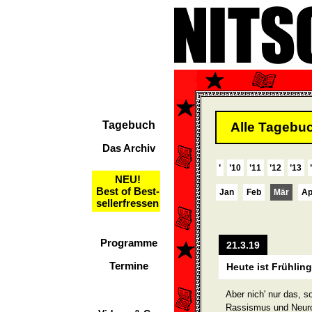
Tagebuch
Alle Tagebuc
Das Archiv
’
’10
’11
’12
’13
NEU!
Best of Best-
Jan
Feb
Mär
Ap
sellerfressen
Programme
21.3.19
Termine
Heute ist Frühlin
Aber nich' nur das, 
Rassismus und Neuroz