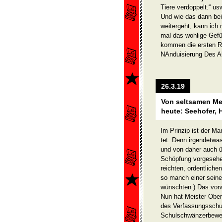
Tiere verdoppelt.“ us
Und wie das dann be
weitergeht, kann ich 
mal das wohlige Gefü
kommen die ersten 
NAnduisierung Des Ab
26.3.19
Von seltsamen Me
heute: Seehofer, 
Im Prinzip ist der Ma
tet. Denn irgendetwas
und von daher auch ü
Schöpfung vorgesehen
reichten, ordentliche
so manch einer seiner
wünschten.) Das vor
Nun hat Meister Obe
des Verfassungsschu
Schulschwänzerbewegu