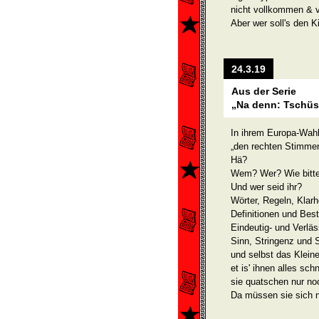
nicht vollkommen & v
Aber wer soll's den K
24.3.19
Aus der Serie
„Na denn: Tschüss
In ihrem Europa-Wahl
„den rechten Stimme
Hä?
Wem? Wer? Wie bitt
Und wer seid ihr?
Wörter, Regeln, Klarh
Definitionen und Be
Eindeutig- und Verläs
Sinn, Stringenz und 
und selbst das Klein
et is' ihnen alles sch
sie quatschen nur no
Da müssen sie sich 