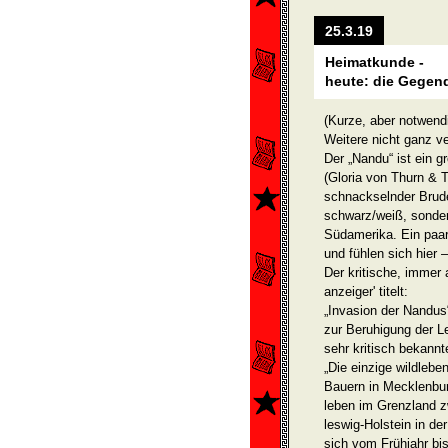
25.3.19
Heimatkunde -
heute: die Gege
(Kurze, aber notwend
Weitere nicht ganz v
Der „Nandu“ ist ein g
(Gloria von Thurn & 
schnackselnder Brude
schwarz/weiß, sonder
Südame­rika. Ein paa
und füh­len sich hier
Der kritische, immer 
anzeiger' titelt:
„Invasion der Nandus“
zur Beruhigung der L
sehr kritisch bekannt
„Die einzige wildlebe
Bauern in Mecklenbu
leben im Grenzland 
leswig-Holstein in d
sich vom Frühjahr bi