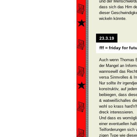
und der Menschwerdu
dass sich das Hirn d
dieser Geschwindig­k
wickeln könnte.
23.3.19
fff = friday for fut
Auch wenn Thomas Be
der Mangel an Inform
wannsewill das Rech
versa Sinnvolles & Int
Nur sollte ihr irgendj
konstruktiv, auf jeden
beibiegen, dass dies
& watweiß­ichalles di
wohl so krass hard'n
dreck interes­sieren.
Und dass es womöglic
einer eventuellen hal
Teilforderun­gen sich
zigen Type wie diese