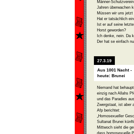
Männer-Schutzverein 
Jahren überwachen k
Müssen wir uns jetz
Hat er tatsächlich ei
Ist er auf seine letz
Horst geworden?
Ich denke, nein. Da k
Der hat se einfach nu
27.3.19
Aus 1001 Nacht -
heute: Brunei
Niemand hat behauptet
einzig nach Allahs P
und das Paradies aus
Zwergstaat, ist aber
Afp berichtet:
„Homosexueller Gesc
Sultanat Brunei künf
Mittwoch sieht die g
dass homosexuelle Pa