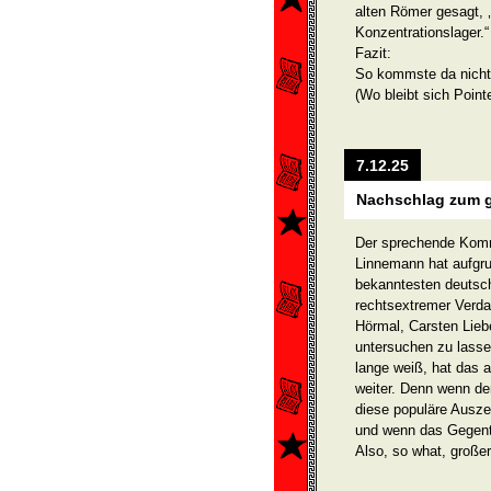
alten Römer gesagt, 
Konzen­trationslager.“
Fazit:
So kommste da nicht
(Wo bleibt sich Point
7.12.25
Nachschlag zum ge
Der sprechende Kom
Linnemann hat aufgrun
bekanntesten deutsch
rechtsextremer Verda
Hörmal, Carsten Liebe
untersuchen zu lass
lange weiß, hat das 
weiter. Denn wenn der
diese populäre Ausze
und wenn das Gegent
Also, so what, großer