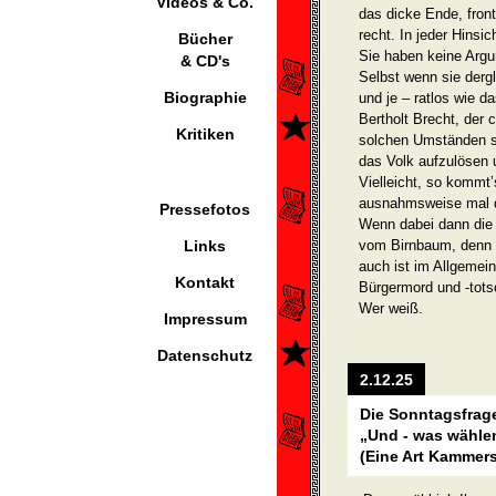
Videos & Co.
das dicke Ende, fron
recht. In jeder Hin­sic
Bücher
Sie haben keine Argu
& CD's
Selbst wenn sie dergl
Biographie
und je – ratlos wie da
Bertholt Brecht, der 
Kritiken
solchen Umständen se
das Volk aufzulösen 
Vielleicht, so kommt’
ausnahmsweise mal d
Pressefotos
Wenn dabei dann die ’
Links
vom Birnbaum, denn w
auch ist im Allgemein
Kontakt
Bürgermord und -tots
Wer weiß.
Impressum
Datenschutz
2.12.25
Die Sonntagsfrag
„Und - was wähle
(Eine Art Kammers