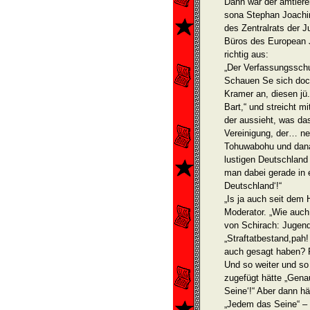
Dann war der amtiere
sona Stephan Joachim
des Zentralrats der J
Büros des European J
richtig aus:
„Der Verfassungsschu
Schauen Se sich doc
Kramer an, diesen jü.
Bart,“ und streicht m
der aussieht, was das 
Vereinigung, der… nei
Tohuwabohu und dan
lustigen Deutschland
man dabei gerade in e
Deutschland‘!“
„Is ja auch seit dem 
Moderator. „Wie auch
von Schirach: Jugen
„Straftatbestand,pah!
auch gesagt haben? 
Und so weiter und so
zugefügt hätte „Genau
Seine‘!“ Aber dann h
„Jedem das Seine“ –