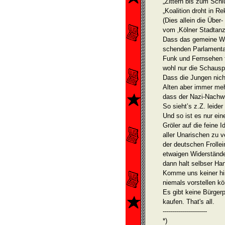
„Zittern bis zum Schl
„Koalition droht in R
(Dies allein die Über
vom ‚Kölner Stadtanze
Dass das gemeine Wa
schenden Parlamentari
Funk und Fern­sehen 
wohl nur die Schauspi
Dass die Jungen nich
Alten aber immer meh
dass der Nazi-Nachwu
So sieht’s z.Z. leide
Und so ist es nur ein
Gröler auf die feine 
aller Unarischen zu
der deutschen Frolle
etwai­gen Widerständ
dann halt selbser Ha
Komme uns keiner hin
niemals vorstellen kö
Es gibt keine Bürgerp
kaufen. That's all.
----------------------
*)