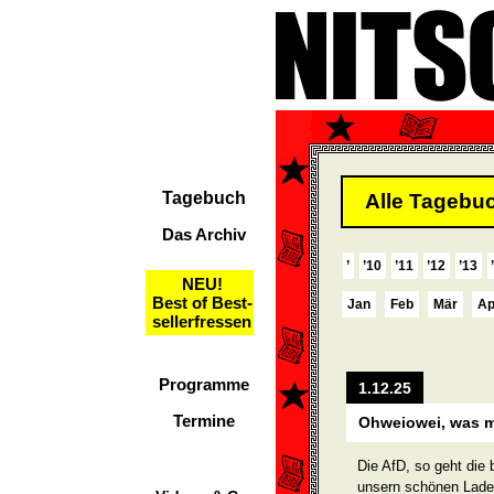
Tagebuch
Alle Tagebuc
Das Archiv
’
’10
’11
’12
’13
NEU!
Best of Best-
Jan
Feb
Mär
Ap
sellerfressen
Programme
1.12.25
Termine
Ohweiowei, was m
Die AfD, so geht die 
unsern schönen Laden