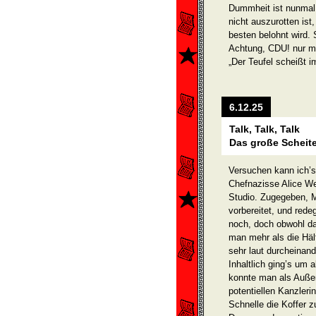
Dummheit ist nunmal 
nicht auszurotten is
besten belohnt wird. 
Achtung, CDU! nur m
„Der Teufel scheißt 
6.12.25
Talk, Talk, Talk
Das große Scheit
Versuchen kann ich’s 
Chefnazisse Alice We
Studio. Zugegeben, M
vorbereitet, und red
noch, doch obwohl da
man mehr als die Hälf
sehr laut durcheinand
Inhaltlich ging’s um 
konnte man als Außen
potentiellen Kanzler
Schnelle die Koffer z