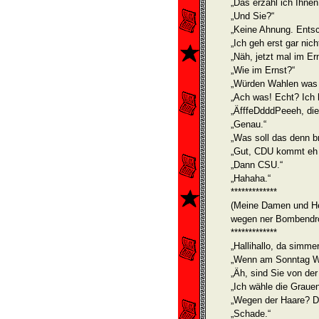
„Das erzähl ich Ihnen
„Und Sie?“
„Keine Ahnung. Entsc
„Ich geh erst gar nicht
„Näh, jetzt mal im Ern
„Wie im Ernst?“
„Würden Wahlen was v
„Ach was! Echt? Ich 
„ÄfffeDdddPeeeh, die
„Genau.“
„Was soll das denn b
„Gut, CDU kommt eh n
„Dann CSU.“
„Hahaha.“
*************
(Meine Damen und He
wegen ner Bombendr
*************
„Hallihallo, da simme
„Wenn am Sonntag Wa
„Äh, sind Sie von de
„Ich wähle die Grauen
„Wegen der Haare? Die
„Schade.“