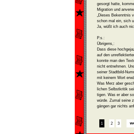
gesorgt hatte, kommen
Migration und anver
„Dieses Bekenntnis v
schon mal ein, sich 
Ja, wüßt ich auch nic
P.s.:
Übrigens,:
Dass diese hochgejaz
auf den unreflektier
konnte man den Texte
nicht ent­nehmen. Und
seiner Stadtbild-Numm
mit keinem Wort erwä
Was Merz aber gescha
lichen Selbstkritik s
tigen. Was er aber so
würde. Zumal seine z
gängen gar nichts an
we
1
2
3