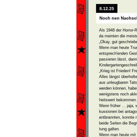
8.12.25
Noch nen Nachsch
Als 1948 der Horror-
da meinten die meist
„Okay, gut geschriebe
Wenn man heute Trum
entsprech­'enden Ges
passieren lässt, dan
Kindergarten­geschrei
„Krieg ist Frieden! Fr
Alles längst überholte
aus unleugbaren Tats
werden können, habe
wenigstens noch akku
heitswert bekommen.
Wenn früher … jaja, w
kussionen bei antago
entbrannten, konnte 
beide Seiten die Begr
tung galten.
Wenn man heute mit s