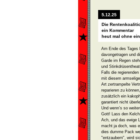
5.12.25
Die Rentenkoalitio
ein Kommentar
heut mal ohne ein
Am Ende des Tages h
davongetragen und di
Garde im Regen stehe
und Stinkdrüsentheat
Falls die regierend
mit diesem armselige
Art zertrampelte Ver
reparieren zu können
zusätzlich ein kakop
garantiert nicht überl
Und wenn’s so weiterg
Gott! Lass den Kelch
Ach, und das ewige L
macht ja doch, was es
dies dumme Pack we
"entzaubern", wird si