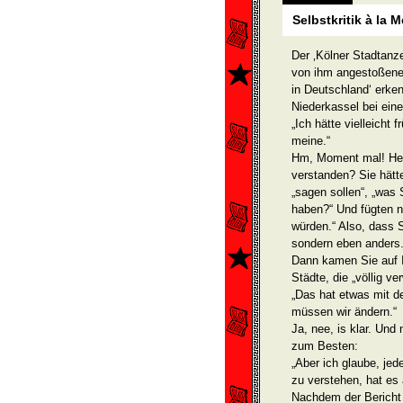
Selbstkritik à la M
Der ‚Kölner Stadtanzei
von ihm angestoßenen
in Deutschland‘ erken
Niederkassel bei eine
„Ich hätte vielleicht 
meine.“
Hm, Moment mal! Herr.
verstanden? Sie hätte
„sagen sollen“, „was 
haben?“ Und fügten 
würden.“ Also, dass 
sondern eben anders
Dann kamen Sie auf I
Städte, die „völlig ve
„Das hat etwas mit d
müssen wir ändern.“
Ja, nee, is klar. Un
zum Besten:
„Aber ich glaube, jede
zu verstehen, hat es
Nachdem der Bericht i