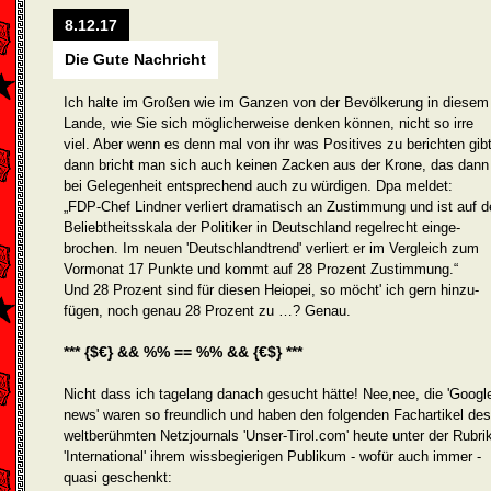
8.12.17
Die Gute Nachricht
Ich halte im Großen wie im Ganzen von der Bevölkerung in diesem
Lande, wie Sie sich möglicherweise denken können, nicht so irre
viel. Aber wenn es denn mal von ihr was Positives zu berichten gibt
dann bricht man sich auch keinen Zacken aus der Krone, das dann
bei Gelegenheit entsprechend auch zu würdigen. Dpa meldet:
„FDP-Chef Lindner verliert dramatisch an Zustimmung und ist auf d
Beliebtheitsskala der Politiker in Deutschland regelrecht einge­
brochen. Im neuen 'Deutschlandtrend' verliert er im Vergleich zum
Vormonat 17 Punkte und kommt auf 28 Prozent Zustimmung.“
Und 28 Prozent sind für diesen Heiopei, so möcht' ich gern hinzu­
fügen, noch genau 28 Prozent zu …? Genau.
*** {$€} && %% == %% && {€$} ***
Nicht dass ich tagelang danach gesucht hätte! Nee,nee, die 'Googl
news' waren so freundlich und haben den folgenden Fachartikel des
weltberühmten Netzjournals 'Unser-Tirol.com' heute unter der Rubri
'International' ihrem wissbegierigen Publikum - wofür auch immer -
quasi geschenkt: