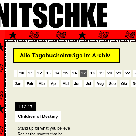
Alle Tagebucheinträge im Archiv
’
’10
’11
’12
’13
’14
’15
’16
’17
’18
’19
’20
’21
’22
’
Jan
Feb
Mär
Apr
Mai
Jun
Jul
Aug
Sep
Okt
N
1.12.17
Children of Destiny
Stand up for what you believe
Resist the powers that be