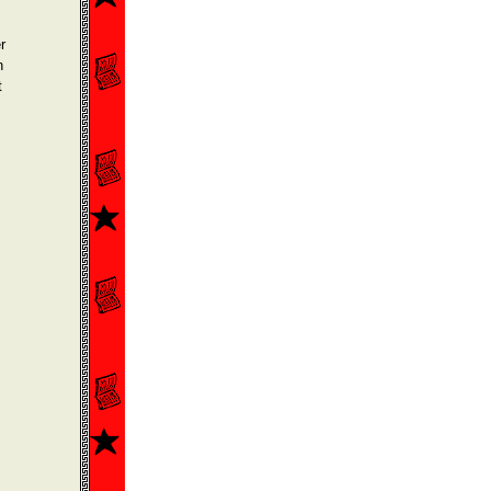
r
n
t