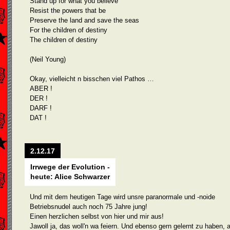
Stand up for what you believe
Resist the powers that be
Preserve the land and save the seas
For the children of destiny
The children of destiny
(Neil Young)
Okay, vielleicht n bisschen viel Pathos …
ABER !
DER !
DARF !
DAT !
2.12.17
Irrwege der Evolution -
heute: Alice Schwarzer
Und mit dem heutigen Tage wird unsre paranormale und -noide
Betriebsnudel auch noch 75 Jahre jung!
Einen herzlichen selbst von hier und mir aus!
Jawoll ja, das woll'n wa feiern. Und ebenso gern gelernt zu haben, a