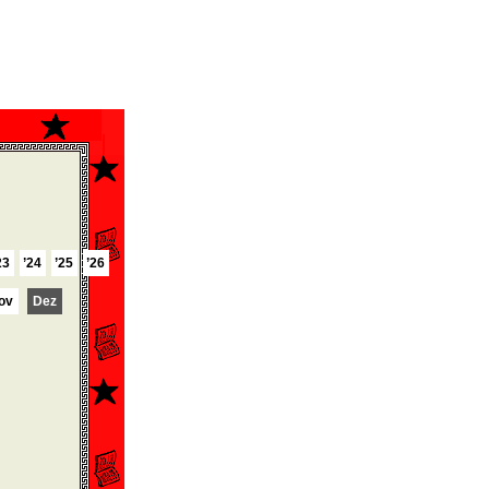
23
’24
’25
’26
ov
Dez