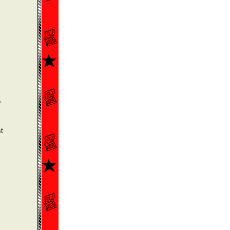
o
t
.