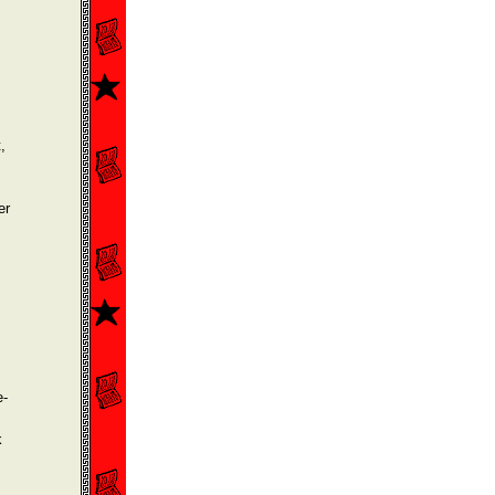
,
er
e-
k