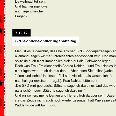
Es weihnachtet sehr.
Und hat hier irgendwer
noch irgendwelche
Fragen?
7.12.17
SPD-Sonder-Sondierungsparteitag
Man ist es ja gewohnt, dass bei solchen SPD-Sonderparteitagen s
allerhand, sagen wir mal: Interessantes abgesondert wird. Und man
sollte da auch nicht immer alles gleich auf die Goldwaage legen.
Doch was Frau Fraktionschefin Andrea Nahles – und Frau Nahles is
nicht irgendwer! - sich da aus den … Aber lesen Sie selbst (wobei
'hören' und 'sehen' in diesem Fall sich vielleicht als wesentlich, äh,
nachhaltiger erweisen … egal.). Frau Nahles, bitte sehr:
„Die SPD wird gebraucht. Bätschi, sage ich dazu nur. Und das wird
ganz schön teuer. Bätschi, sage ich dazu nur.“
Und wir sollten, meine Damen und Herren, froh darüber sein! Dass
sie das Zeugs nicht auch noch wieder gesungen hat! Wie seinerzeit
Widde widde witt bum bum.