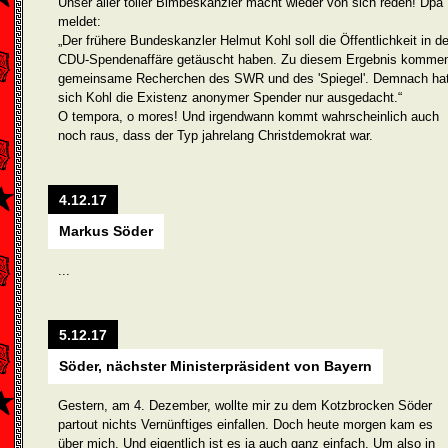
Unser aller toller Bimbeskanzler macht wieder von sich reden! Dpa
meldet:
„Der frühere Bundeskanzler Helmut Kohl soll die Öffentlichkeit in de
CDU-Spendenaffäre getäuscht haben. Zu diesem Ergebnis komme
gemeinsame Recherchen des SWR und des 'Spiegel'. Demnach ha
sich Kohl die Existenz anonymer Spender nur ausgedacht.“
O tempora, o mores! Und irgendwann kommt wahrscheinlich auch
noch raus, dass der Typ jahrelang Christdemokrat war.
4.12.17
Markus Söder
...
5.12.17
Söder, nächster Ministerpräsident von Bayern
Gestern, am 4. Dezember, wollte mir zu dem Kotzbrocken Söder
partout nichts Vernünftiges einfallen. Doch heute morgen kam es
über mich. Und eigentlich ist es ja auch ganz einfach. Um also in