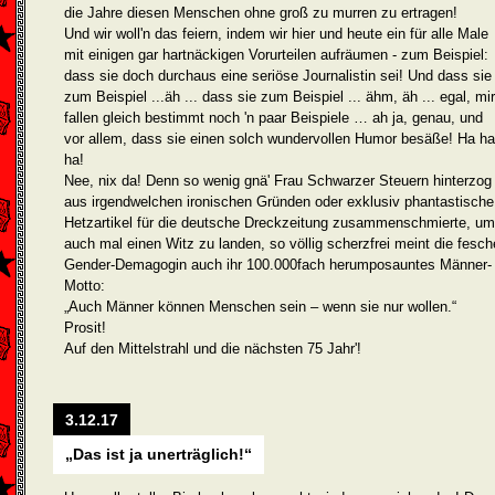
die Jahre diesen Menschen ohne groß zu murren zu ertragen!
Und wir woll'n das feiern, indem wir hier und heute ein für alle Male
mit einigen gar hartnäckigen Vorurteilen aufräumen - zum Beispiel:
dass sie doch durchaus eine seriöse Journalistin sei! Und dass sie
zum Beispiel ...äh ... dass sie zum Beispiel ... ähm, äh ... egal, mir
fallen gleich be­stimmt noch 'n paar Beispiele … ah ja, genau, und
vor allem, dass sie einen solch wundervollen Humor besäße! Ha ha
ha!
Nee, nix da! Denn so wenig gnä' Frau Schwar­zer Steuern hinterzog
aus irgend­welchen ironischen Gründen oder exklusiv phantastische
Hetzartikel für die deutsche Dreckzeitung zusammenschmierte, um
auch mal einen Witz zu landen, so völlig scherzfrei meint die fesch
Gender-Dema­gogin auch ihr 100.000­fach herumposauntes Männer-
Motto:
„Auch Männer können Menschen sein – wenn sie nur wollen.“
Prosit!
Auf den Mittelstrahl und die nächsten 75 Jahr'!
3.12.17
„Das ist ja unerträglich!“