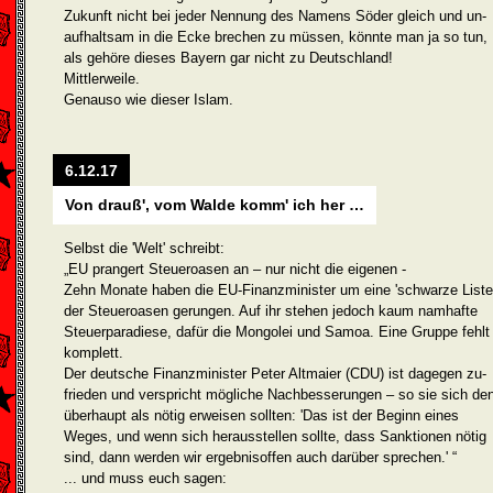
Zukunft nicht bei jeder Nennung des Namens Söder gleich und un­
aufhaltsam in die Ecke brechen zu müssen, könnte man ja so tun,
als gehöre dieses Bayern gar nicht zu Deutschland!
Mittlerweile.
Genauso wie dieser Islam.
6.12.17
Von drauß', vom Walde komm' ich her …
Selbst die 'Welt' schreibt:
„EU prangert Steueroasen an – nur nicht die eigenen -
Zehn Monate haben die EU-Finanzminister um eine 'schwarze Liste
der Steueroasen gerungen. Auf ihr stehen jedoch kaum namhafte
Steuerparadiese, dafür die Mongolei und Samoa. Eine Gruppe fehlt
komplett.
Der deutsche Finanzminister Peter Altmaier (CDU) ist dagegen zu­
frieden und verspricht mögliche Nachbesserungen – so sie sich de
überhaupt als nötig erweisen sollten: 'Das ist der Beginn eines
Weges, und wenn sich herausstellen sollte, dass Sanktionen nötig
sind, dann werden wir ergebnisoffen auch darüber sprechen.' “
... und muss euch sagen: