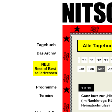
Tagebuch
Alle Tagebuc
Das Archiv
’
’10
’11
’12
’13
NEU!
Best of Best-
Jan
Feb
Mär
Ap
sellerfressen
Programme
1.3.15
Termine
Ganz kurz zur „Hi
(Im Nachkriegs-Kö
Heimatschnulze)