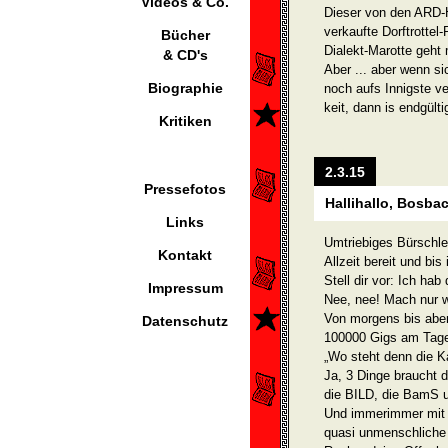
Videos & Co.
Dieser von den ARD-He
verkaufte Dorftrottel
Bücher
Dialekt-Marotte geht 
& CD's
Aber ... aber wenn s
Biographie
noch aufs Innigste ve
keit, dann is endgülti
Kritiken
2.3.15
Pressefotos
Hallihallo, Bosbac
Links
Umtriebiges Bürschlei
Kontakt
Allzeit bereit und bi
Stell dir vor: Ich ha
Impressum
Nee, nee! Mach nur w
Von morgens bis ab
Datenschutz
100000 Gigs am Tage 
„Wo steht denn die 
Ja, 3 Dinge braucht 
die BILD, die BamS u
Und immerimmer mit d
quasi unmenschliche 