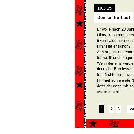
10.3.15
Domian hört auf
Er wolle nach 20 Jah
Okay, kann man vers
((Fehlt also nur noc
Hm? Hat er schon?
Ach so, hat er schon
Ich wollt' doch sagen
Wenn der eins verdien
dann das Bundesverdi
Ich fürchte nur, - w
Himmel schreiende Nig
dass der dann mit se
weiter macht.
we
1
2
3