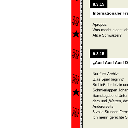
8.3.15
Internationaler F
Apropos:
Was macht eigentlic
Alice Schwarzer?
9.3.15
„Aus! Aus! Aus! Da
Nur für's Archiv:
„Das Spiel beginnt“
So hieß der letzte un
Schmierlappen Johan
Samstagabend-Unterha
dern und „Wetten, da
Andererseits:
3 volle Stunden Fern
Ich mein', gerechte S