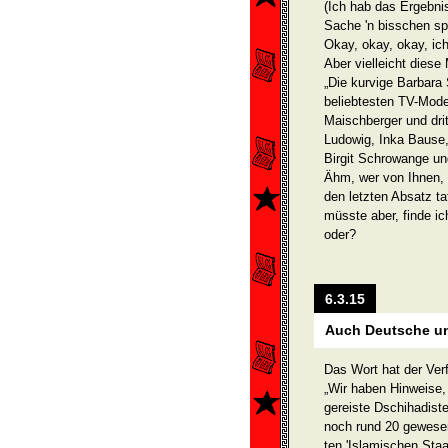
(Ich hab das Ergebni
Sache 'n bisschen s
Okay, okay, okay, ic
Aber vielleicht diese
„Die kurvige Barbara
beliebtesten TV-Mode
Maischberger und drit
Ludowig, Inka Bause,
Birgit Schrowange u
Ähm, wer von Ihnen, 
den letzten Absatz ta
müsste aber, finde ic
oder?
6.3.15
Auch Deutsche un
Das Wort hat der Ve
„Wir haben Hinweise,
gereiste Dschihadis
noch rund 20 gewesen
ten 'Islamischen Sta