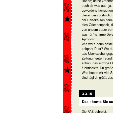
Rache; deine Offenhe
such dir was aus; ja, 
gewordene korruption
dieser dein vorbildl
der Parteiraison neu
dies Griechenpack, d
von-unsern-sauer-ve
was für 'ne arme Spi
Apropos:
Wie war's denn geste
zeitpark Rust? Wo du
„als Überraschungsga
Zeitung heute freundl
schon, das einzige O
funktioniert. Du große
Was haben wir viel Sp
Und täglich grüßt das
3.3.15
Das könnte Sie au
Die FAZ schreibt: