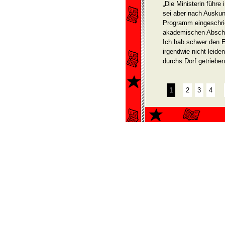
„Die Ministerin führe
sei aber nach Auskunf
Programm eingeschri
akademischen Abschl
Ich hab schwer den E
irgendwie nicht leide
durchs Dorf getrieben
1
2
3
4