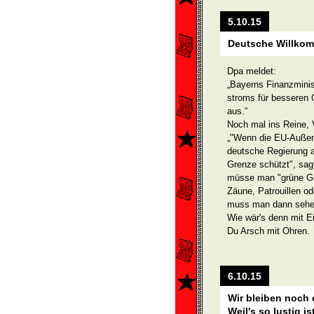
5.10.15
Deutsche Willkom
Dpa meldet:
„Bayerns Finanzminist
stroms für besseren 
aus.“
Noch mal ins Reine,
„"Wenn die EU-Außen
deutsche Regierung a
Grenze schützt", sa
müsse man "grüne Gr
Zäune, Patrouillen o
muss man dann sehe
Wie wär's denn mit E
Du Arsch mit Ohren.
6.10.15
Wir bleiben noch 
Weil's so lustig is