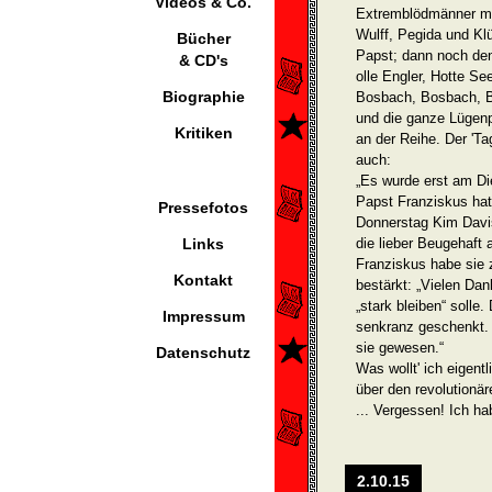
Videos & Co.
Extremblödmänner mi
Wulff, Pegida und Klü
Bücher
Papst; dann noch den
& CD's
olle Engler, Hotte 
Biographie
Bosbach, Bosbach, B
und die ganze Lügenpr
Kritiken
an der Reihe. Der 'Ta
auch:
„Es wurde erst am Di
Papst Franziskus ha
Pressefotos
Donnerstag Kim Davis
Links
die lieber Beugehaft
Franziskus habe sie 
Kontakt
bestärkt: „Vielen Dan
„stark bleiben“ solle
Impressum
senkranz geschenkt. 
sie gewesen.“
Datenschutz
Was wollt' ich eigen
über den revolutionär
... Vergessen! Ich ha
2.10.15