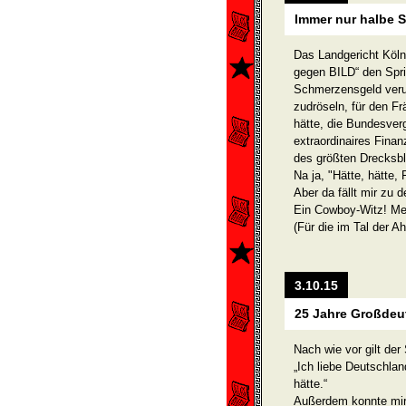
Immer nur halbe 
Das Landgericht Köl
gegen BILD“ den Spri
Schmerzensgeld verurt
zudröseln, für den Fr
hätte, die Bundesverg
extraordinaires Finan
des größten Drecksbl
Na ja, "Hätte, hätte, 
Aber da fällt mir zu d
Ein Cowboy-Witz! Me
(Für die im Tal der 
3.10.15
25 Jahre Großdeu
Nach wie vor gilt der
„Ich liebe Deutschlan
hätte.“
Außerdem konnte mir 