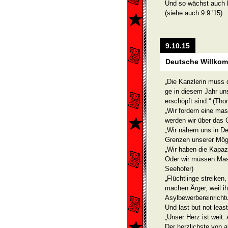
Und so wächst auch
(siehe auch 9.9.'15)
9.10.15
Deutsche Willkom
„Die Kanzlerin muss d
ge in diesem Jahr un
erschöpft sind.“ (T
„Wir fordern eine m
werden wir über das 
„Wir nähern uns in D
Grenzen unserer Mögl
„Wir haben die Kapazi
Oder wir müssen Mas
Seehofer)
„Flüchtlinge streiken,
machen Ärger, weil ih
Asylbewerbereinricht
Und last but not lea
„Unser Herz ist weit.
Der herzlichste von a