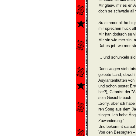
M'r gläuv, m'r es en 
doch se schwade all 
Su simmer all he hi
mir sprechen hück al
Mir han dodurch su vi
Mir sin wie mer sin,
Dat es jet, wo mer sto
… und schunkeln sic
Dann wagen sich tats
gelobte Land, obwohl 
Asylantenhütten von 
und schon postet Err
her?), Gitarrist der 
sein Gesichtsbuch:
„Sorry, aber ich hab
ren Song aus dem Ja
singen. Ich habe Äng
Zuwanderung.“
Und bekommt darauf 
Von den Besorgten –