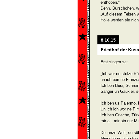
enthoben.“
Denn, Bürschchen, wie
„Auf diesem Felsen w
Hölle werden sie nich
8.10.15
Friedhof der Kusc
Erst singen se:
„Ich wor ne stolze R
un ich ben ne Franz
Ich ben Buur, Schrei
Sänger un Gaukler, su
Ich ben us Palermo, 
Un ich ich wor ne Pi
Ich ben Grieche, Tür
mir all, mir sin nur 
De janze Welt, su sü
Minsche us alle ston