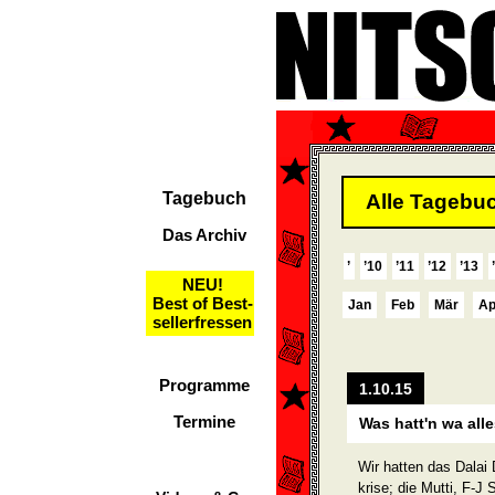
Tagebuch
Alle Tagebuc
Das Archiv
’
’10
’11
’12
’13
NEU!
Best of Best-
Jan
Feb
Mär
Ap
sellerfressen
Programme
1.10.15
Termine
Was hatt'n wa all
Wir hatten das Dalai
krise; die Mutti, F-