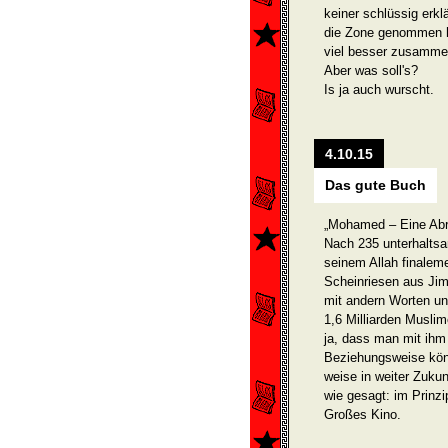
keiner schlüssig erkl
die Zone genommen h
viel besser zusamm
Aber was soll's?
Is ja auch wurscht.
4.10.15
Das gute Buch
„Mohamed – Eine Ab
Nach 235 unterhaltsa
seinem Allah finaleme
Scheinriesen aus Jim
mit andern Worten un
1,6 Milliarden Musli
ja, dass man mit ihm 
Beziehungsweise könn
weise in weiter Zukun
wie gesagt: im Prinzi
Großes Kino.