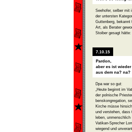
Seehofer, selber mit
der untersten Kategor
Guttenberg, bekannt 
Art, als Berater gew
Stoiber gesagt hätt
7.10.15
Pardon,
aber es ist wiede
aus dem na? na? 
Dpa war so gut:
„Heute beginnt im Va
der polnische Prieste
benskongregation, sei
Kirche müsse hinsich
und verstehen, dass 
leben, unmenschlich i
Vatikan-Sprecher Lom
wiegend und unverantw