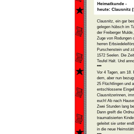
Heimatkunde -
heute: Clausnitz 
Clausnitz, ein gar be
gelegen hübsch im T
der Freiberger Mulde
Zuge von Rodungen d
herren Erbsiedeleiför
Purschenstein und zä
1572 Seelen. Die Zei
Teufel Halt. Und ann
***
Vor 4 Tagen, am 18. F
dem, aber nun bezugs
25 Flüchtlingen und 
entschlossene Einge
Clausnitzerinnen, im
euch! Ab nach Hause!
Zwei Stunden lang be
Dann greift die Ordnu
traumatisierten Kind
geleitet sie unter en
in die neue Heimstätt