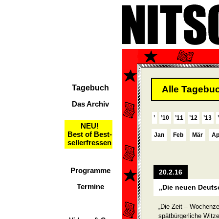
Tagebuch
Alle Tagebuc
Das Archiv
’
’10
’11
’12
’13
NEU!
Best of Best-
Jan
Feb
Mär
Ap
sellerfressen
Programme
20.2.16
Termine
„Die neuen Deuts
„Die Zeit – Wochenzei
spätbürgerliche Witze