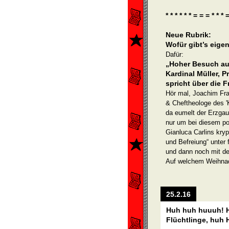
* * * * * * = = = * * * 
Neue Rubrik:
Wofür gibt’s eigen
Dafür:
„Hoher Besuch aus
Kardinal Müller, 
spricht über die F
Hör mal, Joachim Fra
& Cheftheologe des 'K
da eumelt der Erzgau
nur um bei diesem po
Gian­luca Carlins kry
und Befreiung“ unter f
und dann noch mit dem
Auf welchem Weihnac
25.2.16
Huh huh huuuh! 
Flüchtlinge, huh H