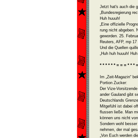
Jetzt hat's auch die 
„Bundesregierung rech
Huh huuuh!
„Eine offizielle Prog
rung nicht abgeben. 
ge­worden. 25. Febru
Reuters, AFP, mp 17 .
Und die Quellen quill
„Huh huh huuuh! Huh
* * * * * * = = = * * * 
Im „Zeit-Magazin“ be
Portion Zucker:
Der Vize-Vorsitzende 
ander Gauland gibt s
Deutschlands Grenze
Mitgefühl ist dabei o
flussen ließe. Man m
können uns nicht von
Sondern wohl besser 
nehmen, der mal gesa
„Von Euch werden die