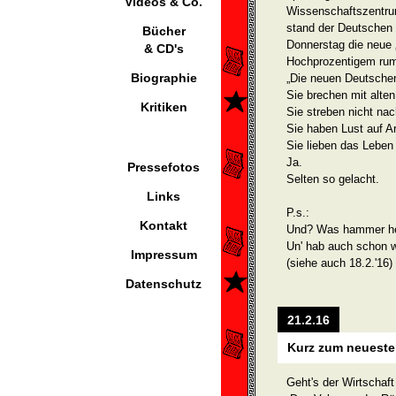
Videos & Co.
Wissenschaftszentrum
stand der Deutschen 
Bücher
Donnerstag die neue „
& CD's
Hochprozentigem rum
Biographie
„Die neuen Deutsche
Sie brechen mit alte
Kritiken
Sie streben nicht nac
Sie haben Lust auf Ar
Sie lieben das Leben 
Ja.
Pressefotos
Selten so gelacht.
Links
P.s.:
Kontakt
Und? Was hammer heu
Un' hab auch schon w
Impressum
(siehe auch 18.2.'16)
Datenschutz
21.2.16
Kurz zum neuesten
Geht's der Wirtschaft 