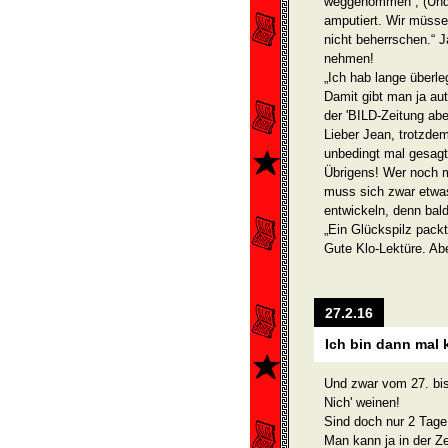
weggenommen“, (Und?
amputiert. Wir müsse
nicht beherrschen.“ 
nehmen!
„Ich hab lange überle
Damit gibt man ja aut
der 'BILD-Zeitung abe
Lieber Jean, trotzde
unbedingt mal gesagt
Übrigens! Wer noch m
muss sich zwar etwas
entwickeln, denn bal
„Ein Glückspilz packt
Gute Klo-Lektüre. Ab
27.2.16
Ich bin dann mal k
Und zwar vom 27. bis
Nich' weinen!
Sind doch nur 2 Tage
Man kann ja in der Z