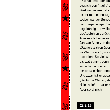
„Das Volumen der Rü
deutlich von 4 auf 7,
Wert seit einem Jahr
Leicht mitfühlend füg
„Dabei war der Bunde
dem gegenteiligen Ve
angekündigt, er woll
die Ausfuhren zurück
Aber möglicherweise s
Jan van Aken von der
„Gabriels Zahlen übe
im Wert von 7,5, son
exportiert. So viel wi
Ja, wat stimmt denn 
wirtschaftsminister S
der extra einberufen
Und zwar hat er gesa
„Deutsche Waffen, de
Nein, nein! ... hat er 
Aber so ähnlich.
22.2.16