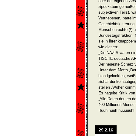
oder der eigenen Ges
Speckstein gemeißel
subjektiven Teils), w
Vertriebenen, par­tei
Geschichtsklitterung 
Menschenrechte (!) 
Bundestagsfraktion. M
sie in ihrer knappbem
wie diesen:
„Die NAZIS waren ein
TISCHE deutsche A
Der neueste Scherz vo
Unter dem Motto „Deu
blondgelocktes, weiß
Schar dunkelhäutiger,
stellen „Woher komm
Es hagelte Kritik von 
„Alle Daten deuten d
400 Millionen Mensch
Huuh huuh huuuuuh!
29.2.16