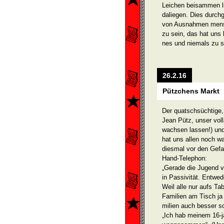
Leichen beisammen l
daliegen. Dies durch
von Ausnahmen mensc
zu sein, das hat uns 
nes und niemals zu s
26.2.16
Pützchens Markt
Der quatschsüchtige,
Jean Pütz, unser vol
wachsen lassen!) und 
hat uns allen noch w
diesmal vor den Ge­fa
Hand-Telephon:
„Gerade die Jugend vo
in Passivität. Entwe
Weil alle nur aufs T
Familien am Tisch ja 
milien auch besser so
„Ich hab meinem 16-j