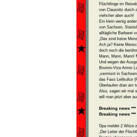
Flüchtlinge im Reiseb
von Clausnitz durch a
viehcher aber auch!
Ein klein wenig ande
von Sachsen, Stanisl
alltägliche Barbarei 
„Das sind keine Mens
Ach ja? Keine Mensc
doch noch die berühm
Mann, Mann, Mann! M
Und wegen der Ausgew
Brumm-Vize Armin Las
„vermisst in Sachsen 
das Fass Leitkultur (
Überlau­fen dran am t
Also, sagen wir mal 
will man jetzt aber au
Breaking news ***
Breaking news ***
Dpa meldet 2 Witze z
„Der Leiter der Flüch