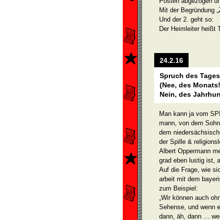
Posten abgezogen und
Mit der Begründung „
Und der 2. geht so:
Der Heimleiter heiß
24.2.16
Spruch des Tages
(Nee, des Monats!
Nein, des Jahrhun
Man kann ja vom SPD
mann, von dem Sohne
dem niedersächsisch
der Spille & religion
Albert Oppermann mei
grad eben lustig ist,
Auf die Frage, wie s
arbeit mit dem bayeri
zum Beispiel:
„Wir können auch ohn
Sehense, und wenn ei
dann, äh, dann … weiß