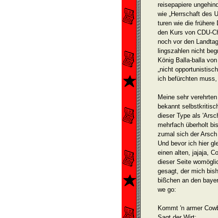
reisepapiere ungehin
wie „Herrschaft des 
turen wie die früher
den Kurs von CDU-Che
noch vor den Landtag
lingszahlen nicht be
König Balla-balla von
„nicht opportunistisc
ich befürchten muss, 
Meine sehr verehrten
bekannt selbstkritisc
dieser Type als 'Arsch
mehrfach überholt bis
zumal sich der Arsch
Und be­vor ich hier gl
einen alten, jajaja, 
dieser Seite womöglic
gesagt, der mich bish
bißchen an den bayeri
we go:
Kommt 'n armer Cowbo
Sagt der Wirt: