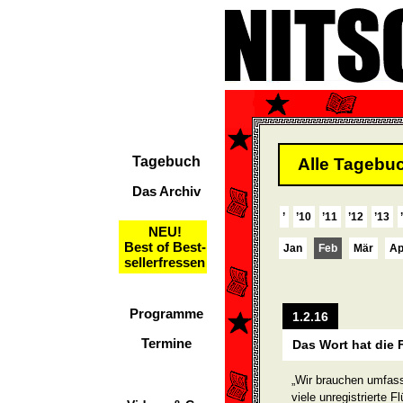
Tagebuch
Alle Tagebuc
Das Archiv
’
’10
’11
’12
’13
NEU!
Best of Best-
Jan
Feb
Mär
Ap
sellerfressen
Programme
1.2.16
Termine
Das Wort hat die 
„Wir brauchen umfass
viele unregistrierte F