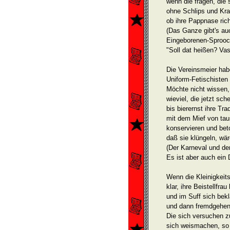
wenn die fragen, die 
ohne Schlips und Kr
ob ihre Pappnase richt
(Das Ganze gibt's auc
Eingeborenen-Sprooch
"Soll dat heißen? Vast
Die Vereinsmeier hab
Uniform-Fetischisten 
Möchte nicht wissen,
wieviel, die jetzt sche
bis bierernst ihre Tra
mit dem Mief von ta
konservieren und bet
daß sie klüngeln, wär
(Der Karneval und de
Es ist aber auch ein
Wenn die Kleinigkeit
klar, ihre Beistellfra
und im Suff sich bekl
und dann fremdgehen 
Die sich versuchen z
sich weismachen, so 