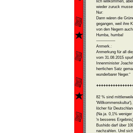
lich willkommen, abe
wieder zuruck musse 
Nur:
Dann wären die Grüne
gegangen, weil ihre 
von den Negern auc
Humba, humba!
----------------
Anmerk.:
Anmerkung für all die
vom 31.08.2015 spurlo
Innenminister Joachim
herrlichen Satz gema
wunderbarer Neger.“
++++++++++++++++
82 % sind mittlerweil
'Willkommenskultur')
löcher für Deutschla
(Na ja. 0,1% weniger
'n besseres Ergebnis)
Bushido darf über 10
nachzahlen. Und sich