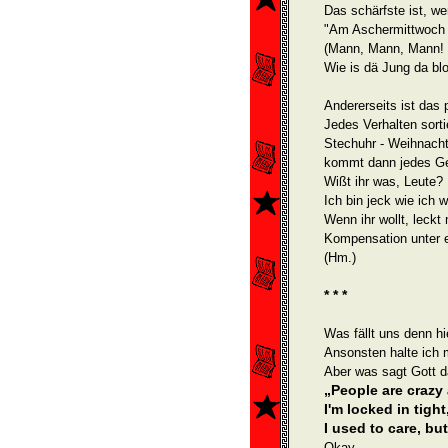
Das schärfste ist, we
"Am Aschermittwoch is
(Mann, Mann, Mann! W
Wie is dä Jung da bl
Andererseits ist das
Jedes Verhalten sortie
Stechuhr - Weihnacht
kommt dann jedes Gef
Wißt ihr was, Leute? 
Ich bin jeck wie ich w
Wenn ihr wollt, leckt
Kompensation unter e
(Hm.)
* * *
Was fällt uns denn h
Ansonsten halte ich 
Aber was sagt Gott d
„People are crazy
I'm locked in tight
I used to care, b
Okay,