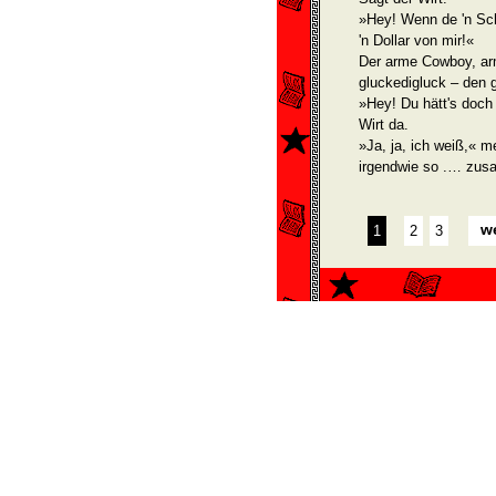
»Hey! Wenn de 'n Sch
'n Dollar von mir!«
Der arme Cowboy, arm,
gluckedigluck – den 
»Hey! Du hätt's doc
Wirt da.
»Ja, ja, ich weiß,« m
irgendwie so .… zu
we
1
2
3