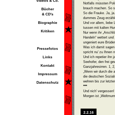
Videos & Co.
Notfalls müssten Pol
brauch machen. So s
Bücher
So die Frauke. Ja, ja
& CD's
dummes Zeug erzähl
Biographie
Und vor allem, liebe
tussen mit kalten Hu
Kritiken
Nur wenn ihr „Arschlö
Handeln“ wettert und 
ungeniert eure Brüd
Was ich damit sagen 
Pressefotos
spricht nu' zu Ihnen n
Links
Und ich repetier ihn 
Seehofer, den frei ge
Kontakt
Ganzjahresirren. 1, 2
„Wenn wir durch die 
Impressum
die deutschen Sozia
wehren bis zur letzte
Datenschutz
***
Und nich' vergessen!
Morgen ist „Weltmurme
2.2.16