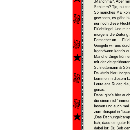
„Manchmal“. Aber mir
Schlimm? Tja, nu' ste
So manches Mal konnt
gewinnen, es gäbe hi
nur noch diese Flüch
Flüchtlinge! Und mir 
morgens die Zeitung 
Fernseher an … Flücht
Googeln wir uns durc
Irgendwann kann's au
Manche Dinge können
mit der vielgerühmte
Schließemann & Söhne
Da wird's hier übrigen
kommen in diesem Lan
Leute ans Ruder, die,
genau:
Dabei gibt’s hier au
die einen nich' imme
lassen und auch mal 
zum Beispiel in 'focus
„Das Dschungelcamp 2
lich, dass ein guter
dabei ist: Dr. Bob de