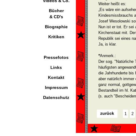
Videos & Co.
Weiter heißt es:
„Es wäre ein aufseh
Bücher
Kindesmissbrauchs a
& CD's
Josef Weso­lowski sol
Biographie
Nun ist er tot. Er sei
Kirchenstaat mit. De
Kritiken
Republik sei eines na
Ja, is klar.
*
Anmerk.:
Pressefotos
Der sog. "Natürliche 
Links
häufigsten angewandt
die Jahrhunderte bis h
Kontakt
aber natürlich immer
ganz normal, gott­gewo
Impressum
Bestandteil im hl. K
(s. auch "Bescheiden
Datenschutz
zurück
1
2