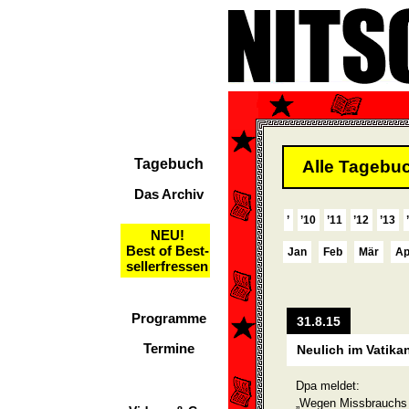
Tagebuch
Alle Tagebuc
Das Archiv
’
’10
’11
’12
’13
NEU!
Best of Best-
Jan
Feb
Mär
Ap
sellerfressen
Programme
31.8.15
Termine
Neulich im Vatika
Dpa meldet:
„Wegen Missbrauchs a