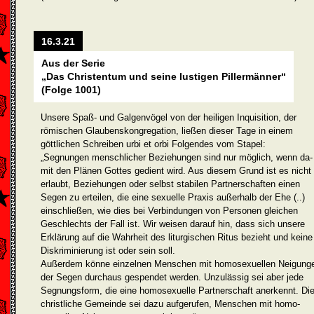
16.3.21
Aus der Serie
„Das Christentum und seine lustigen Pillermänner“
(Folge 1001)
Unsere Spaß- und Galgenvögel von der heiligen Inquisition, der
römischen Glaubenskongregation, ließen dieser Tage in einem
göttlichen Schreiben urbi et orbi Folgendes vom Stapel:
„Segnungen menschlicher Beziehungen sind nur möglich, wenn da­
mit den Plänen Gottes gedient wird. Aus diesem Grund ist es nicht
erlaubt, Beziehungen oder selbst stabilen Partnerschaften einen
Segen zu erteilen, die eine sexuelle Praxis außerhalb der Ehe (..)
einschließen, wie dies bei Verbindungen von Personen gleichen
Geschlechts der Fall ist. Wir weisen darauf hin, dass sich unsere
Erklärung auf die Wahrheit des liturgischen Ritus bezieht und keine
Diskriminierung ist oder sein soll.
Außerdem könne einzelnen Menschen mit homosexuellen Neigung
der Segen durchaus gespendet werden. Unzulässig sei aber jede
Segnungsform, die eine homosexuelle Partnerschaft anerkennt. Di
christliche Gemeinde sei dazu aufgerufen, Menschen mit homo­