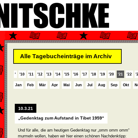
Alle Tagebucheinträge im Archiv
’
’10
’11
’12
’13
’14
’15
’16
’17
’18
’19
’20
’21
’22
’
Jan
Feb
Mär
Apr
Mai
Jun
Jul
Aug
Sep
Okt
N
10.3.21
„Gedenktag zum Aufstand in Tibet 1959“
Und für alle, die am heutigen Gedenktag nur „omm omm omm“
murmeln wollen, haben wir hier einen schönen Nachdenktipp: