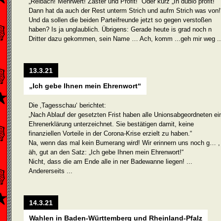
„Reibach! Mehrwert! Zaster und Profit!“ Oder kurz „In dubio profit!
Dann hat da auch der Rest unterm Strich und aufm Strich was von!
Und da sollen die beiden Parteifreunde jetzt so gegen versto­ßen
haben? Is ja unglaublich. Übrigens: Gerade heute is grad noch n
Dritter dazu gekommen, sein Name … Ach, komm ...geh mir weg ..
13.3.21
„Ich gebe Ihnen mein Ehrenwort“
Die ‚Tagesschau‘ berichtet:
„Nach Ablauf der gesetzten Frist haben alle Unionsabgeordneten ei
Ehrenerklärung unterzeichnet. Sie bestätigen damit, keine
finanziellen Vorteile in der Corona-Krise erzielt zu haben.“
Na, wenn das mal kein Bumerang wird! Wir erinnern uns noch g… ,
äh, gut an den Satz: „Ich gebe Ihnen mein Ehrenwort!“
Nicht, dass die am Ende alle in ner Badewanne liegen! ...
Andererseits ...
14.3.21
Wahlen in Baden-Württemberg und Rheinland-Pfalz