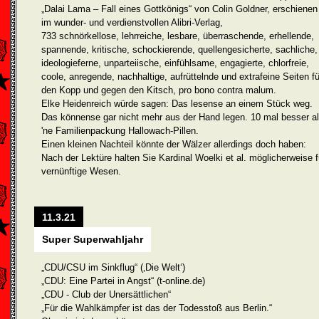
„Dalai Lama – Fall eines Gottkönigs“ von Colin Goldner, erschienen
im wunder- und verdienstvollen Alibri-Verlag,
733 schnörkellose, lehrreiche, lesbare, überraschende, erhellende,
spannende, kritische, schockierende, quellengesicherte, sachliche,
ideologieferne, unparteiische, einfühlsame, engagierte, chlorfreie,
coole, anregende, nachhaltige, aufrüttelnde und extrafeine Seiten fü
den Kopp und gegen den Kitsch, pro bono contra malum.
Elke Heidenreich würde sagen: Das lesense an einem Stück weg.
Das könnense gar nicht mehr aus der Hand legen. 10 mal besser a
'ne Familienpackung Hallowach-Pillen.
Einen kleinen Nachteil könnte der Wälzer allerdings doch haben:
Nach der Lektüre halten Sie Kardinal Woelki et al. möglicherweise f
vernünftige Wesen.
11.3.21
Super Superwahljahr
„CDU/CSU im Sinkflug“ (‚Die Welt‘)
„CDU: Eine Partei in Angst“ (t-online.de)
„CDU - Club der Unersättlichen“
„Für die Wahlkämpfer ist das der Todesstoß aus Berlin.“