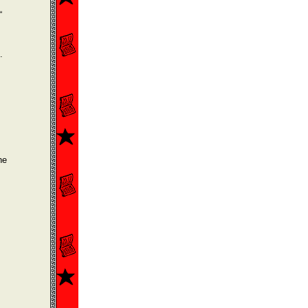
“
.
ne