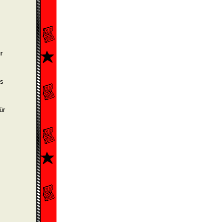
r
ls
ür