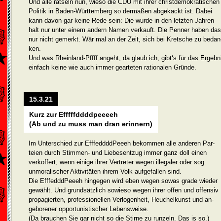
Und alle rätseln nun, wieso die CDU mit ihrer christdemokratischen
Politik in Baden-Württemberg so dermaßen abgekackt ist. Dabei
kann davon gar keine Rede sein: Die wurde in den letzten Jahren
halt nur unter einem andern Namen verkauft. Die Penner haben das
nur nicht gemerkt. Wär mal an der Zeit, sich bei Kretsche zu bedan
ken.
Und was Rheinland-Pffff angeht, da glaub ich, gibt‘s für das Ergeb­n
einfach keine wie auch immer gearteten rationalen Gründe.
15.3.21
Kurz zur Efffffddddpeeeeh
(Ab und zu muss man dran erinnern)
Im Unterschied zur EfffeddddPeeeh bekommen alle anderen Par­
teien durch Stimmen- und Liebesentzug immer ganz doll einen
verkoffert, wenn einige ihrer Vertreter wegen illegaler oder sog.
unmoralischer Aktivitäten ihrem Volk aufgefallen sind.
Die EfffedddPeeeh hingegen wird eben wegen sowas grade wieder
gewählt. Und grundsätzlich sowieso wegen ihrer offen und offensiv
propagierten, professionellen Verlogenheit, Heuchelkunst und an­
geborener opportunistischer Lebensweise.
(Da brauchen Sie gar nicht so die Stirne zu runzeln. Das is so.)