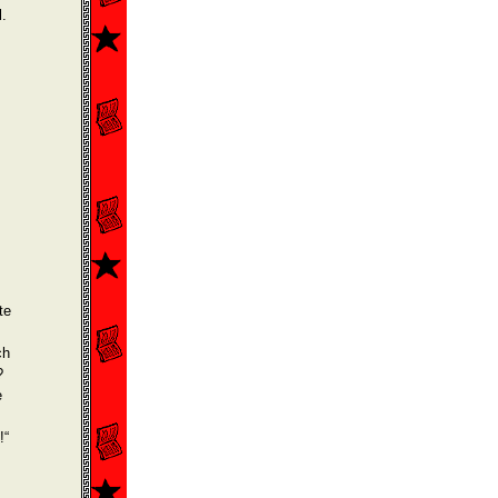
.
te
ch
?
e
!“