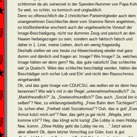
schlimmer da als seinerzeit in der Spenden-Nummer von Papa Kohl
So weit, so schön, so komisch und unglaublich.
Denn so offensichtlich die 2 christlichen Parteimitglieder auch dem
unangenehmen Geschlechte derer vom Stamme Nimm angehören,
so kloßbrühenklar erscheint auch der ungeheuerliche Vorwurf der
Image-Beschädi­gung, nicht nur dummes Zeug und panisch an den
Haaren herbeige­zogen zu sein, sondern auch faktisch falsch und
daher in 1. Linie, meine Lieben, doch ein wenig fragwürdig.
Deshalb stellen wir uns heute zur Abwechselung wieder mal ganz
dumm und dämlich und fragen an: Image? Wie Image? Ja, welches
Image hätten wir denn gern? Na, das gute natürlich! Das schlechte
wär' ja Quatsch. Wäre das schlechte beschädigt worden, hätten die
Beschädiger sich sicher Lob und Ehr' und nicht den Rausschmiss
eingehandelt.
Ok, und das gute Image von CDU/CSU, wie wollen wir es denn heu
benennen? Wie wär‘s mit in der Regel „unternehmerfreundlich?“ Ja.
„Markt­freundlich?“ Ja. „Sowiesofreundlich?“ Das auch. „Sozial bin i
sel­ber!“? Nee, zu erklärungsbedürftig. „Freie Bahn dem Tüchti­gen!“
Ja, schon eher. „Freiheit statt Sozialismus!“? Ouh, das is gut! „Eur
Armut kotzt mich an!“? Nee, das geht ja gar nicht. „Wegda, jetzt
komme ich!“? Hey, das klingt echt lustig! „Die Lobby is mein Hobby
Nee, komm. „Ohne Hobby geht die Lobby nie ins ...“ Jetzt wirste
aber albern! Ok, dann letzter Vorschlag zur Güte, kurz & gut: