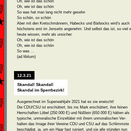
Oh, wie ist das schön
Oh, wie ist das schön
So was hat man lang nicht mehr gesehn
So schön, so schön
Aber mit den Kretschmännern, Habecks und Bärbocks wird‘s auch
höchstens erst im Jenseits angenehm. Und selbst das ist, so viel w
heute wissen, mehr als unsicher.
Oh, wie ist das schön
Oh, wie ist das schön
So was ...
(ad libitum)
12.3.21
Skandal! Skandal!
Skandal im Sperrbezirk!
Ausgerechnet im Superwahljahr 2021 hat es sie erwischt!
Die CDU/CSU ist erschüttert, bis ins Mark erschüttert, ihre feinen
Herrschaften Löbel (250.000 E) und Nüßlein (650.000 E) hätten als
typische, unmoralische Einzeltäter mit ihrem unmorali­schen Ver­
halten das Image ihrer Vereine CDU und CSU auf das Schlimmste
beschädigt, ja, um ein Haar fast ruiniert, und sie alle stünden nun