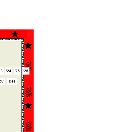
23
’24
’25
’26
ov
Dez