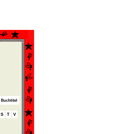
 Buchtitel
S
T
V