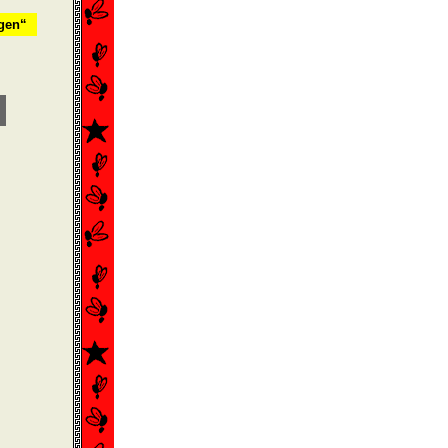
ngen“