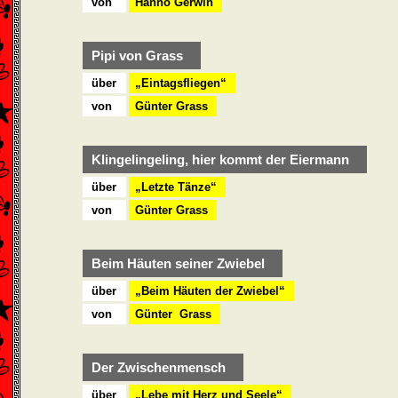
von
Hanno Gerwin
Pipi von Grass
über
„Eintagsfliegen“
von
Günter Grass
Klingelingeling, hier kommt der Eiermann
über
„Letzte Tänze“
von
Günter Grass
Beim Häuten seiner Zwiebel
über
„Beim Häuten der Zwiebel“
von
Günter Grass
Der Zwischenmensch
über
„Lebe mit Herz und Seele“