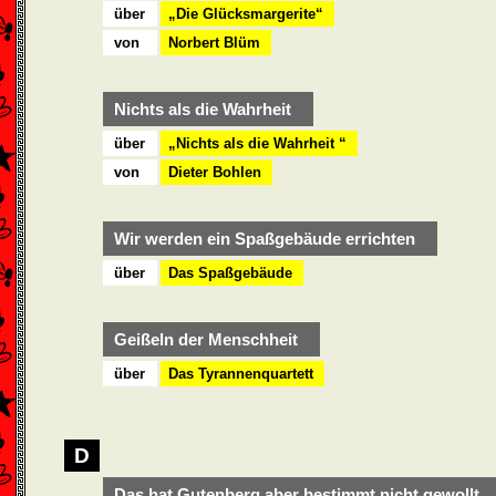
über
„Die Glücksmargerite“
von
Norbert Blüm
Nichts als die Wahrheit
über
„Nichts als die Wahrheit “
von
Dieter Bohlen
Wir werden ein Spaßgebäude errichten
über
Das Spaßgebäude
Geißeln der Menschheit
über
Das Tyrannenquartett
D
Das hat Gutenberg aber bestimmt nicht gewollt