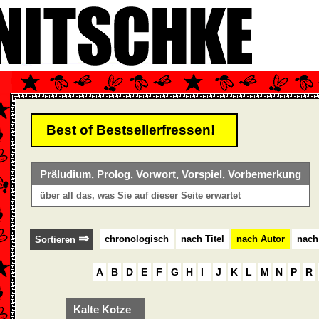
Best of Bestsellerfressen!
Präludium, Prolog, Vorwort, Vorspiel, Vorbemerkung
über all das, was Sie auf dieser Seite erwartet
⇒
chronologisch
nach Titel
nach Autor
nach
Sortieren
A
B
D
E
F
G
H
I
J
K
L
M
N
P
R
Kalte Kotze